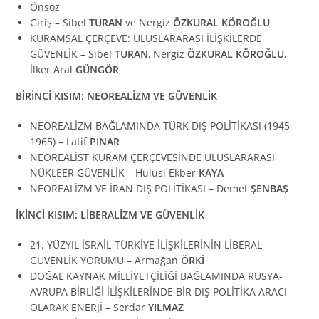
Önsöz
Giriş – Sibel
TURAN
ve Nergiz
ÖZKURAL KÖROĞLU
KURAMSAL ÇERÇEVE: ULUSLARARASI İLİŞKİLERDE
GÜVENLİK – Sibel
TURAN
, Nergiz
ÖZKURAL KÖROĞLU
,
İlker Aral
GÜNGÖR
BİRİNCİ KISIM: NEOREALİZM VE GÜVENLİK
NEOREALİZM BAĞLAMINDA TÜRK DIŞ POLİTİKASI (1945-
1965) – Latif
PINAR
NEOREALİST KURAM ÇERÇEVESİNDE ULUSLARARASI
NÜKLEER GÜVENLİK – Hulusi Ekber
KAYA
NEOREALİZM VE İRAN DIŞ POLİTİKASI – Demet
ŞENBAŞ
İKİNCİ KISIM: LİBERALİZM VE GÜVENLİK
21. YÜZYIL İSRAİL-TÜRKİYE İLİŞKİLERİNİN LİBERAL
GÜVENLİK YORUMU – Armağan
ÖRKİ
DOĞAL KAYNAK MİLLİYETÇİLİĞİ BAĞLAMINDA RUSYA-
AVRUPA BİRLİĞİ İLİŞKİLERİNDE BİR DIŞ POLİTİKA ARACI
OLARAK ENERJİ – Serdar
YILMAZ