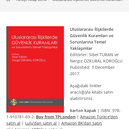
Uluslararası İlişkilerde
Güvenlik Kuramları ve
Sorunlarına Temel
Yaklaşımlar
Editörler: Sibel TURAN ve
Nergiz ÖZKURAL KÖROĞLU
Published: 3 December
2017
Aşağıdaki linkler
aracılığıyla kitabı satın
alabilirsiniz.
karton kapak
| ISBN: 978-
1-910781-69-2:
Buy from TPLondon
|
Amazon Türkçe’den
satın al
|
Lulu’dan satın al
|
Amazon BK’dan satın