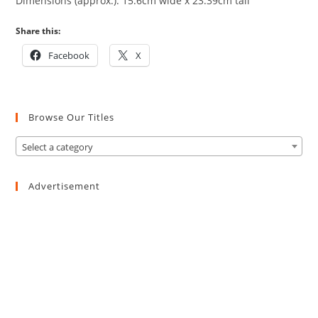
Dimensions (approx.): 15.6cm wide x 23.39cm tall
Share this:
Facebook
X
Browse Our Titles
Select a category
Advertisement