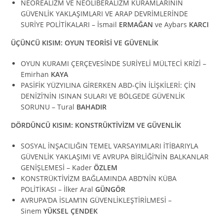
NEOREALİZM VE NEOLİBERALİZM KURAMLARININ
GÜVENLİK YAKLAŞIMLARI VE ARAP DEVRİMLERİNDE
SURİYE POLİTİKALARI – İsmail
ERMAĞAN
ve Aybars
KARCI
ÜÇÜNCÜ KISIM: OYUN TEORİSİ VE GÜVENLİK
OYUN KURAMI ÇERÇEVESİNDE SURİYELİ MÜLTECİ KRİZİ –
Emirhan
KAYA
PASİFİK YÜZYILINA GİRERKEN ABD-ÇİN İLİŞKİLERİ: ÇİN
DENİZİ’NİN ISINAN SULARI VE BÖLGEDE GÜVENLİK
SORUNU – Tural
BAHADIR
DÖRDÜNCÜ KISIM: KONSTRÜKTİVİZM VE GÜVENLİK
SOSYAL İNŞACILIĞIN TEMEL VARSAYIMLARI İTİBARIYLA
GÜVENLİK YAKLAŞIMI VE AVRUPA BİRLİĞİ’NİN BALKANLAR
GENİŞLEMESİ – Kader
ÖZLEM
KONSTRÜKTİVİZM BAĞLAMINDA ABD’NİN KÜBA
POLİTİKASI – İlker Aral
GÜNGÖR
AVRUPA’DA İSLAM’IN GÜVENLİKLEŞTİRİLMESİ –
Sinem
YÜKSEL ÇENDEK