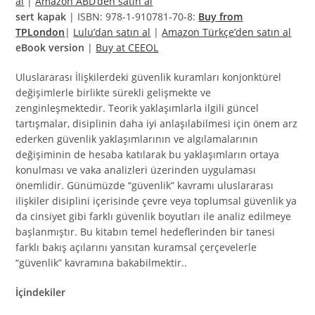
al
|
Amazon ABD’den satın al
sert kapak
| ISBN: 978-1-910781-70-8:
Buy from
TPLondon
|
Lulu’dan satın al
|
Amazon Türkçe’den satın al
eBook version
|
Buy at CEEOL
Uluslararası İlişkilerdeki güvenlik kuramları konjonktürel
değişimlerle birlikte sürekli gelişmekte ve
zenginleşmektedir. Teorik yaklaşımlarla ilgili güncel
tartışmalar, disiplinin daha iyi anlaşılabilmesi için önem arz
ederken güvenlik yaklaşımlarının ve algılamalarının
değişiminin de hesaba katılarak bu yaklaşımların ortaya
konulması ve vaka analizleri üzerinden uygulaması
önemlidir. Günümüzde “güvenlik” kavramı uluslararası
ilişkiler disiplini içerisinde çevre veya toplumsal güvenlik ya
da cinsiyet gibi farklı güvenlik boyutları ile analiz edilmeye
başlanmıştır. Bu kitabın temel hedeflerinden bir tanesi
farklı bakış açılarını yansıtan kuramsal çerçevelerle
“güvenlik” kavramına bakabilmektir..
İçindekiler