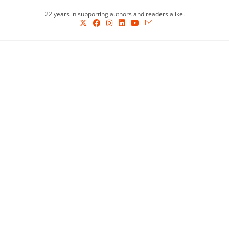
Skip
22 years in supporting authors and readers alike.
to
content