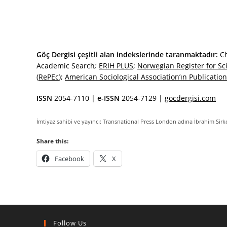
Göç Dergisi çeşitli alan indekslerinde taranmaktadır:
C
Academic Search
;
ERIH PLUS
;
Norwegian Register for Sci
(
RePEc
);
American Sociological Association’ın Publicatio
ISSN
2054-7110 |
e-ISSN
2054-7129 |
gocdergisi.com
İmtiyaz sahibi ve yayıncı: Transnational Press London adına İbrahim Sirke
Share this:
Facebook
X
Follow Us