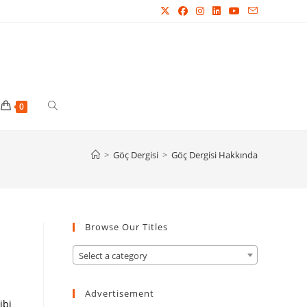
Toggle
0
website
>
Göç Dergisi
>
Göç Dergisi Hakkında
search
Browse Our Titles
Select a category
Advertisement
ibi