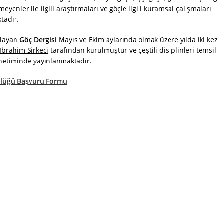
yenler ile ilgili araştırmaları ve göçle ilgili kuramsal çalışmaları
tadır.
şlayan
Göç Dergisi
Mayıs ve Ekim aylarında olmak üzere yılda iki ke
Ibrahim Sirkeci
tarafından kurulmuştur ve çeştili disiplinleri temsil
önetiminde yayınlanmaktadır.
örlüğü Başvuru Formu