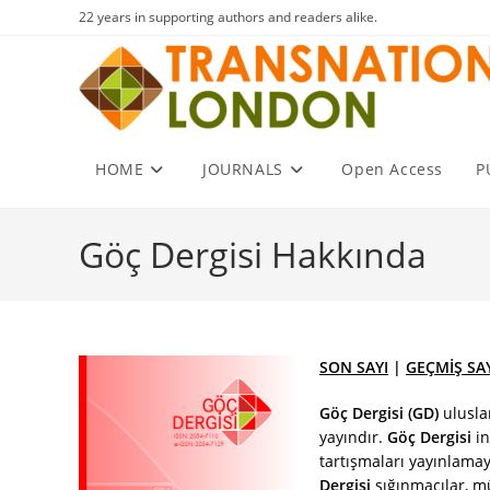
Skip
22 years in supporting authors and readers alike.
to
content
HOME
JOURNALS
Open Access
P
Göç Dergisi Hakkında
SON SAYI
|
GEÇMİŞ SA
Göç Dergisi (GD)
ulusla
yayındır.
Göç Dergisi
in
tartışmaları yayınlamay
Dergisi
sığınmacılar, mü