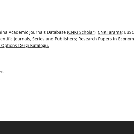
hina Academic Journals Database (
CNKI Scholar
):
CNKI arama
; EBS
entific Journals, Series and Publishers
; Research Papers in Econom
n Options Dergi Kataloğu.
ci.