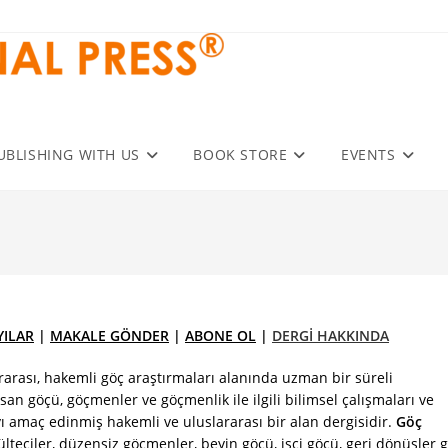
UBLISHING WITH US
BOOK STORE
EVENTS
YILAR
|
MAKALE GÖNDER
|
ABONE OL
|
DERGİ HAKKINDA
rarası, hakemli göç araştırmaları alanında uzman bir süreli
san göçü, göçmenler ve göçmenlik ile ilgili bilimsel çalışmaları ve
ı amaç edinmiş hakemli ve uluslararası bir alan dergisidir.
Göç
lteciler, düzensiz göçmenler, beyin göçü, işçi göçü, geri dönüşler g