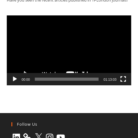
Have you seen the recent articles published in TPLondon journals?
Video
Player
00:00
01:13:03
Follow Us
LinkedIn
X
Instagram
YouTube