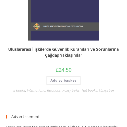
Uluslararası İlişkilerde Güvenlik Kuramları ve Sorunlarına
Çağdaş Yaklaşımlar
£
24.50
Add to basket
E-books
,
International Relations
,
Policy Series
,
Text books
,
Türkçe Seri
Advertisement