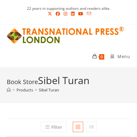
Skip
22 years in supporting authors and readers alike.
to
content
Menu
0
Sibel Turan
>
Products
>
Sibel Turan
Filter