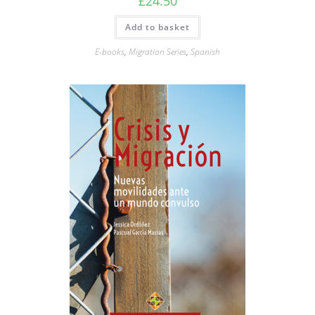
£
24.50
Add to basket
E-books
,
Migration Series
,
Spanish