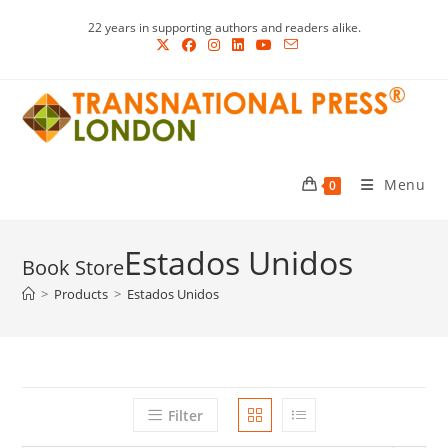
Skip
22 years in supporting authors and readers alike.
to
content
Menu
0
Estados Unidos
>
Products
>
Estados Unidos
Filter