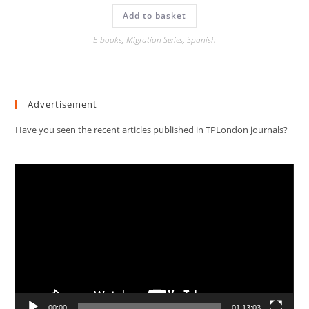
Add to basket
E-books
,
Migration Series
,
Spanish
Advertisement
Have you seen the recent articles published in TPLondon journals?
Video
Player
00:00
01:13:03