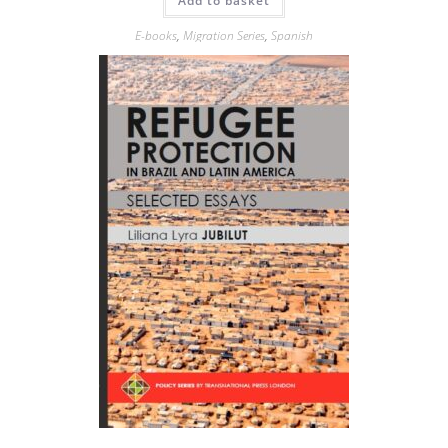
Add to basket
E-books
,
Migration Series
,
Spanish