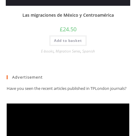
Las migraciones de México y Centroamérica
£
24.50
Add to basket
E-books
,
Migration Series
,
Spanish
Advertisement
Have you seen the recent articles published in TPLondon journals?
Video
Player