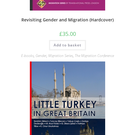
Revisiting Gender and Migration (Hardcover)
£
35.00
Add to basket
E-books
,
Gender
,
Migration Series
,
The Migration Conference