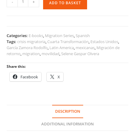
-
+
ADD TO BASKET
y
Desarrollo
Económico
quantity
Categories:
E-books
,
Migration Series
,
Spanish
Tags:
crisis migratoria
,
Cuarta Transformación
,
Estados Unidos
,
García Zamora Rodolfo
,
Latin America
,
mexicanas
,
Migración de
retorno
,
migration
,
movilidad
,
Selene Gaspar Olvera
Share this:
Facebook
X
DESCRIPTION
ADDITIONAL INFORMATION