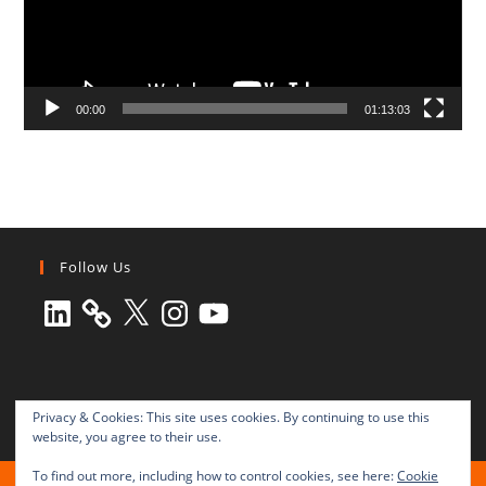
00:00
01:13:03
Follow Us
LinkedIn
X
Instagram
YouTube
Privacy & Cookies: This site uses cookies. By continuing to use this
website, you agree to their use.
To find out more, including how to control cookies, see here:
Cookie
All rights reserved © 2003-2025 Transnational Press London