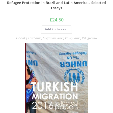
Refugee Protection in Brazil and Latin America – Selected
Essays
£
24.50
Add to basket
E-books
,
Law Series
,
Migration Series
,
Policy Series
,
Refugee law