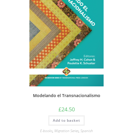
Modelando el Transnacionalismo
£
24.50
Add to basket
E-books
,
Migration Series
,
Spanish