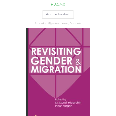
£
24.50
Add to basket
E-books
,
Migration Series
,
Spanish