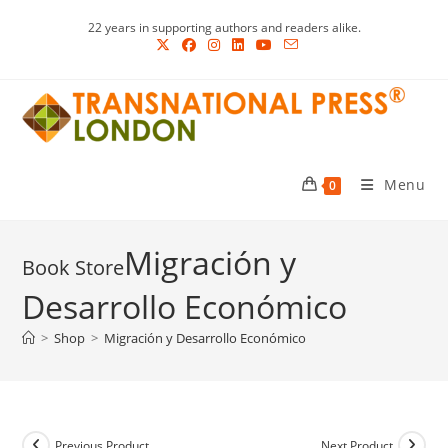
Skip
22 years in supporting authors and readers alike.
to
content
Menu
0
Migración y
Desarrollo Económico
>
Shop
>
Migración y Desarrollo Económico
Previous Product
Next Product