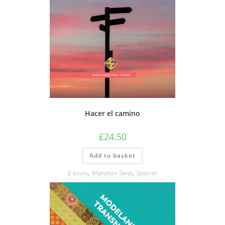
Hacer el camino
£
24.50
Add to basket
E-books
,
Migration Series
,
Spanish