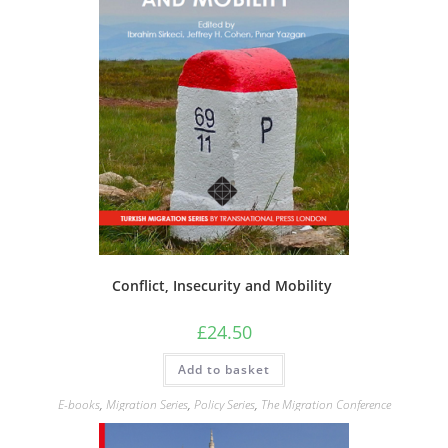
Conflict, Insecurity and Mobility
£
24.50
Add to basket
E-books
,
Migration Series
,
Policy Series
,
The Migration Conference