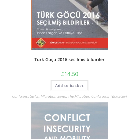
Türk Göçü 2016 secilmis bildiriler
£
14.50
Add to basket
Conference Series
,
Migration Series
,
The Migration Conference
,
Türkçe Seri