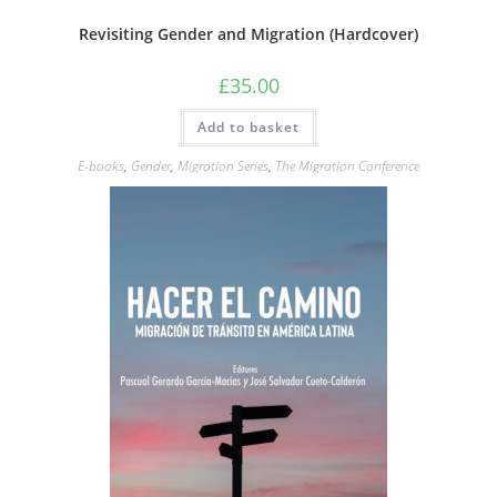
Revisiting Gender and Migration (Hardcover)
£
35.00
Add to basket
E-books
,
Gender
,
Migration Series
,
The Migration Conference