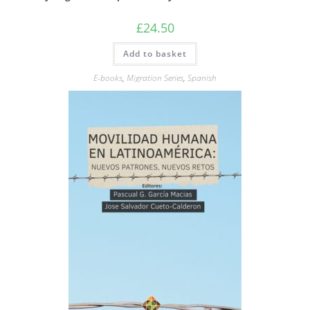
£
24.50
Add to basket
E-books
,
Migration Series
,
Spanish