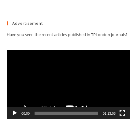
Advertisement
Have you seen the recent articles published in TPLondon journals?
Video
Player
00:00
01:13:03