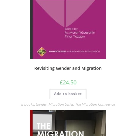
Revisiting Gender and Migration
£
24.50
Add to basket
E-books
,
Gender
,
Migration Series
,
The Migration Conference