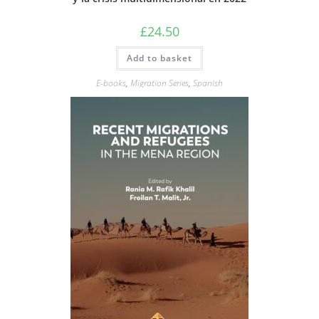
£
24.50
Add to basket
E-books
,
Migration Series
,
Spanish