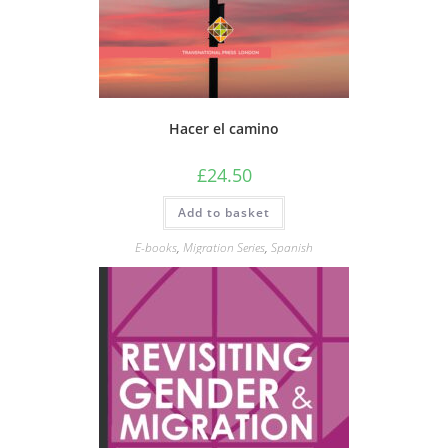
Hacer el camino
£
24.50
Add to basket
E-books
,
Migration Series
,
Spanish