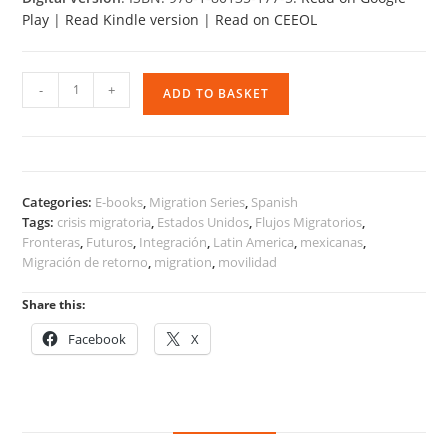
Play
|
Read Kindle version
|
Read on CEEOL
Crisis
-
+
ADD TO BASKET
y
Migración
-
Nuevas
movilidades
Categories:
E-books
,
Migration Series
,
Spanish
ante
Tags:
crisis migratoria
,
Estados Unidos
,
Flujos Migratorios
,
un
Fronteras
,
Futuros
,
Integración
,
Latin America
,
mexicanas
,
mundo
Migración de retorno
,
migration
,
movilidad
convulso
quantity
Share this:
Facebook
X