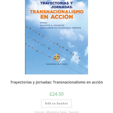
Trayectorias y jornadas: Transnacionalismo en acción
£
24.50
Add to basket
E-books
,
Migration Series
,
Spanish