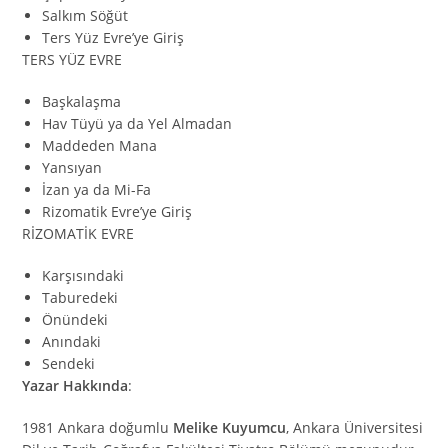
Salkım Söğüt
Ters Yüz Evre’ye Giriş
TERS YÜZ EVRE
Başkalaşma
Hav Tüyü ya da Yel Almadan
Maddeden Mana
Yansıyan
İzan ya da Mi-Fa
Rizomatik Evre’ye Giriş
RİZOMATİK EVRE
Karşısındaki
Taburedeki
Önündeki
Anındaki
Sendeki
Yazar Hakkında
:
1981 Ankara doğumlu
Melike Kuyumcu
, Ankara Üniversitesi