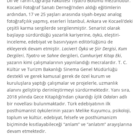
Dil ve Tarih-Coğrafya Fakültesi Tiyatro Bölümü mezunudur.
Kocaeli Fotoğraf Sanatı Derneği’nden aldığı eğitimlerin
ardından, 17 ve 25 yaşları arasında siyah-beyaz analog
fotoğrafçılık yapmış, eserleri İstanbul, Ankara ve Kocaeli’deki
çeşitli karma sergilerde sergilenmiştir. Senarist olarak
başlayıp sürdürdüğü yazarlık kariyerine, öykü, eleştiri-
inceleme, edebiyat ve basın/yayın editörlüğünü de
ekleyerek devam etmiştir.
Lacivert Öykü ve Şiir Dergisi
,
Kum
Dergileri
,
Tiyatro
ve
Sahne
dergileri,
Cumhuriyet Kitap Eki
,
yazarın kimi çalışmalarının yayınlandığı mecralardır. T. C.
Kültür ve Turizm Bakanlığı Sinema Genel Müdürlüğü
destekli ve gerek kamusal gerek de özel kurum ve
kuruluşlara yaptığı çalışmalar ve projelerle, uzmanlık
alanını geliştirip derinleştirmeyi sürdürmektedir. Yanı sıra,
2018 yılında Gece Kitaplığı’ndan çıkardığı
İçlik Odaları
adlı
bir novellası bulunmaktadır. Türk edebiyatının ilk
posthümanist öykülerinin yazarı Melike Kuyumcu, psikoloji,
toplum ve kültür, edebiyat, felsefe ve posthümanizm
biçiminde kısıtlayabileceği “anlam” ve “anlatım” arayışlarına
devam etmektedir.