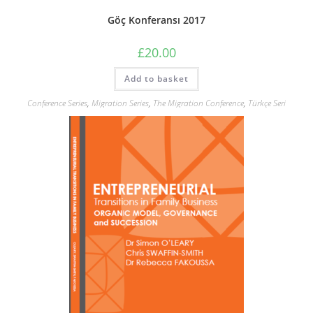
Göç Konferansı 2017
£
20.00
Add to basket
Conference Series
,
Migration Series
,
The Migration Conference
,
Türkçe Seri