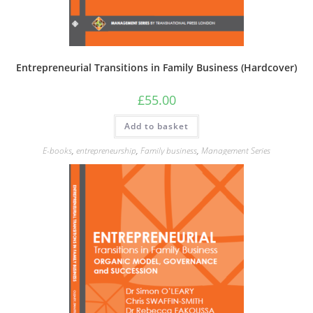
Entrepreneurial Transitions in Family Business (Hardcover)
£
55.00
Add to basket
E-books
,
entrepreneurship
,
Family business
,
Management Series