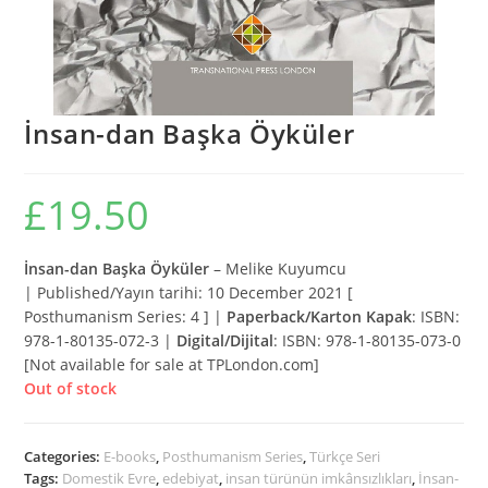
İnsan-dan Başka Öyküler
£
19.50
İnsan-dan Başka Öyküler
– Melike Kuyumcu
| Published/Yayın tarihi: 10 December 2021 [
Posthumanism Series: 4 ] |
Paperback/Karton Kapak
: ISBN:
978-1-80135-072-3 |
Digital/Dijital
: ISBN: 978-1-80135-073-0
[Not available for sale at TPLondon.com]
Out of stock
Categories:
E-books
,
Posthumanism Series
,
Türkçe Seri
Tags:
Domestik Evre
,
edebiyat
,
insan türünün imkânsızlıkları
,
İnsan-