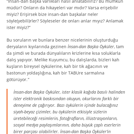
“İnsan-dan başka varlıkları nasıl anlatabiliriz? Bu mümkün
müdür? Onların da hikayeleri var mıdır? Varsa erişebilir
miyiz? Erişirsek bize insan-dan başkalar neler
söyle(yebili)rler? Söyleseler de onları anlar mıyız? Anlamak
ister miyiz?”
Bu soruların ve bunlara benzer nicelerinin oluşturduğu
deryaların kıyılarında gezinen
İnsan-dan Başka Öyküler
, tam
da şimdi ve burada dünyalıların krizlerine kısa soluklarla
dalış yapıyor. Melike Kuyumcu, bu dalışlarda, bizleri kah
kuşların bireysel öykülerine, kah bir tik ağacının ve
bastonun yoldaşlığına, kah bir TABUre sarmalına
götürüyor.
”
İnsan-dan Başka Öyküler
, ister klasik kağıda basılı halinden
ister elektronik baskısından okuyun, okurlarını farklı bir
deneyime de çağırıyor. Bazı öykülerin içinde bulacağınız
siyah-beyaz çizimler, bu öykülerin etkisiyle sizlerin
üretebileceği resimlerin, fotoğrafların, illüstrasyonların,
sosyal medya paylaşımlarının, daha büyük çaplı eserlerin
birer parçası olabilirler.
İnsan-dan Başka Öyküler
’in