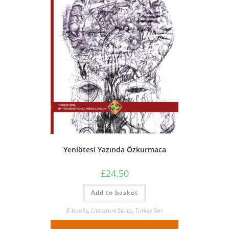
Yeniötesi Yazında Özkurmaca
£
24.50
Add to basket
E-books
,
Literature Series
,
Türkçe Seri