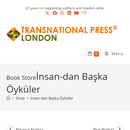
Skip
22 years in supporting authors and readers alike.
to
content
Menu
0
İnsan-dan Başka
Öyküler
>
Shop
>
İnsan-dan Başka Öyküler
Previous Product
Next Product