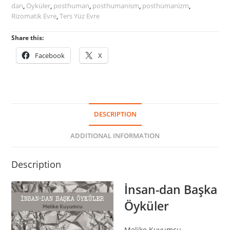
dan
,
Öyküler
,
posthuman
,
posthumanism
,
posthümanizm
,
Rizomatik Evre
,
Ters Yüz Evre
Share this:
Facebook
X
DESCRIPTION
ADDITIONAL INFORMATION
Description
İnsan-dan Başka
Öyküler
Melike Kuyumcu