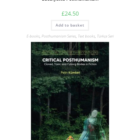
£
24.50
Add to basket
E-books
,
Posthumanism Series
,
Text books
,
Türkçe Seri