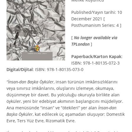
Published/Yayın tarihi: 10
December 2021 [
Posthumanism Series: 4 ]
[
No longer available via
TPLondon
]
Paperback/Karton Kapak
:
ISBN: 978-1-80135-072-3
Digital/Dijital
: ISBN: 978-1-80135-073-0
“
İnsan-dan Başka Öyküler
, insan türünün imkânsızlıklarını
veya sınırsız imkânlarını, oluşlarını izlemeye, okumaya,
düşünmeye bir davet. Bu yolculuğu okuruyla birlikte alan
öyküler, yeni bir edebiyat akımının başlangıcını müjdeliyor.
Ana menüsünde “insan” ve “ötekileri” yer alan
İnsan-dan
Başka Öyküler
, kat edilecek üç aşamadan oluşuyor: Domestik
Evre, Ters Yüz Evre, Rizomatik Evre.