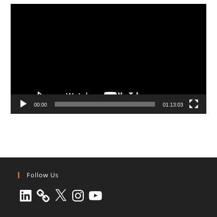
Video
Player
00:00
01:13:03
Follow Us
LinkedIn
X
Instagram
YouTube