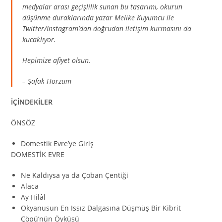
medyalar arası geçişlilik sunan bu tasarımı, okurun
düşünme duraklarında yazar Melike Kuyumcu ile
Twitter/Instagram’dan doğrudan iletişim kurmasını da
kucaklıyor.
Hepimize afiyet olsun.
– Şafak Horzum
İÇİNDEKİLER
ÖNSÖZ
Domestik Evre’ye Giriş
DOMESTİK EVRE
Ne Kaldıysa ya da Çoban Çentiği
Alaca
Ay Hilâl
Okyanusun En Issız Dalgasına Düşmüş Bir Kibrit
Çöpü’nün Öyküsü