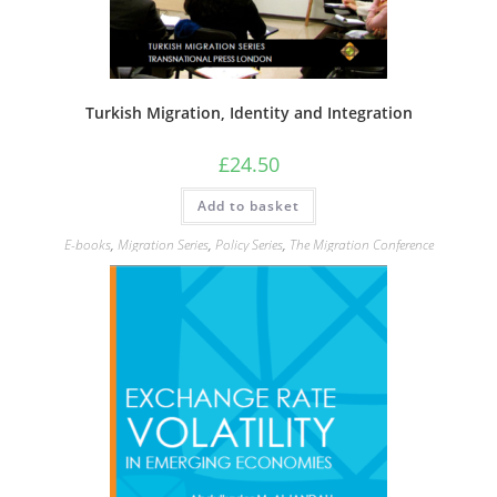
Turkish Migration, Identity and Integration
£
24.50
Add to basket
E-books
,
Migration Series
,
Policy Series
,
The Migration Conference