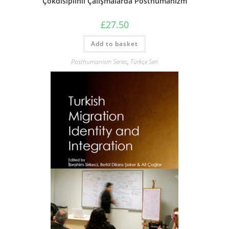
Çokdisiplinli Çalışmalarda Posthümanizm
£
27.50
Add to basket
Posthumanism Series
,
Türkçe Seri