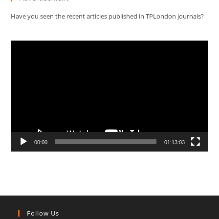
Have you seen the recent articles published in TPLondon journals?
Video
Player
00:00
01:13:03
Follow Us