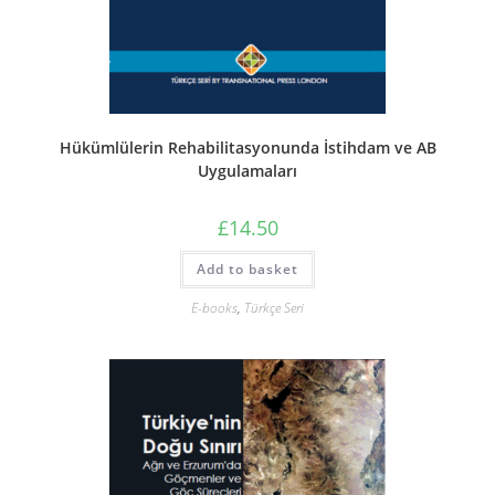
Hükümlülerin Rehabilitasyonunda İstihdam ve AB
Uygulamaları
£
14.50
Add to basket
E-books
,
Türkçe Seri