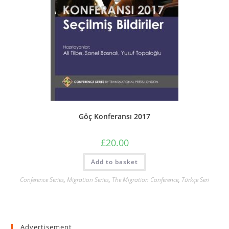
Göç Konferansı 2017
£
20.00
Add to basket
Conference Series
,
Migration Series
,
The Migration Conference
,
Türkçe Seri
Advertisement