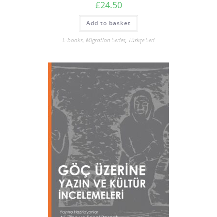
£
24.50
Add to basket
E-books
,
Migration Series
,
Türkçe Seri