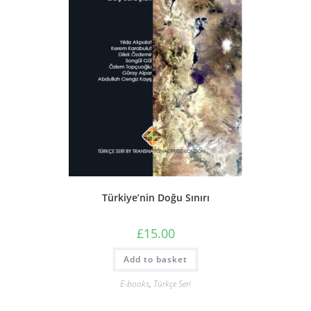
Türkiye’nin Doğu Sınırı
£
15.00
Add to basket
E-books
,
Türkçe Seri