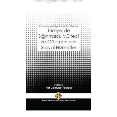
E-books
,
Migration Series
,
Türkçe Seri