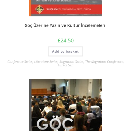
Göç Üzerine Yazın ve Kültür İncelemeleri
£
24.50
Add to basket
Conference Series
,
Literature Series
,
Migration Series
,
The Migration Conference
,
Türkçe Seri