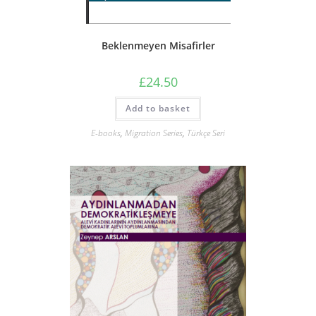
Beklenmeyen Misafirler
£
24.50
Add to basket
E-books
,
Migration Series
,
Türkçe Seri