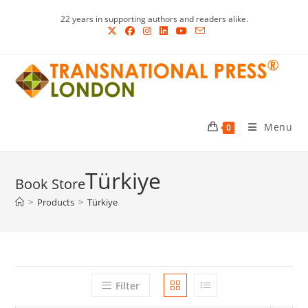
Skip
22 years in supporting authors and readers alike.
to
content
Menu
0
Türkiye
>
Products
>
Türkiye
Filter