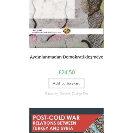
Aydınlanmadan Demokratikleşmeye
£
24.50
Add to basket
E-books
,
Gender
,
Türkçe Seri