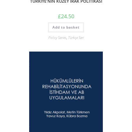
TÜRKİYE’NİN KUZEY IRAK POLİTİKASI
£
24.50
Add to basket
Policy Series
,
Türkçe Seri