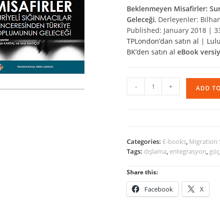
Beklenmeyen Misafirler: Su
Geleceği
, Derleyenler: Bilh
Published: January 2018 | 3
TPLondon’dan satın al
|
Lulu
BK’den satın al
eBook versi
Beklenmeyen
-
+
ADD T
Misafirler
quantity
Categories:
E-books
,
Migration 
Tags:
dışlama
,
entegrasyon
,
göç
Share this:
Facebook
X