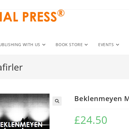
UBLISHING WITH US
BOOK STORE
EVENTS
irler
Beklenmeyen Mi
£
24.50