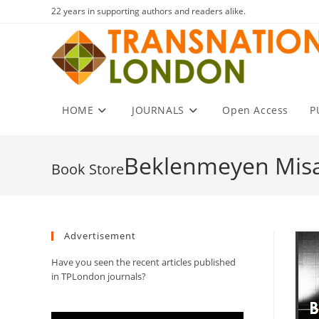
Skip
22 years in supporting authors and readers alike.
to
content
HOME
JOURNALS
Open Access
P
Beklenmeyen Misaf
Advertisement
Have you seen the recent articles published
in TPLondon journals?
Video