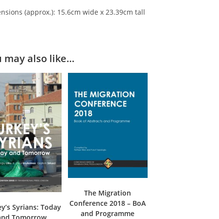
nsions (approx.): 15.6cm wide x 23.39cm tall
 may also like…
The Migration
Conference 2018 – BoA
y’s Syrians: Today
and Programme
and Tomorrow