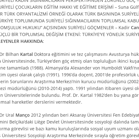
URİYELİ KADIN SIĞINMACILARIN PERSPEKTİFİNDEN ZORUNLU GÖÇ 
URİYELİ ÇOCUKLARIN EĞİTİM HAKKI VE EĞİTİME ERİŞİMİ – Suna Gül
İR TÜRK ORYANTALİZMİ ÖRNEĞİ OLARAK TÜRK BASININDA SURİYELİ 
ÜRKİYE TOPLUMUNDA SURİYELİ SIĞINMACILARIN TOPLUMSAL KABU
KOMŞULUK HUKUKU” AÇISINDAN SURİYELİ GÖÇMENLER – Kadir
Can
ÜÇLÜ BİR TOPLUMSAL DEĞİŞİM ETKENİ: TÜRKİYE’YE YÖNELİK SURİY
LEYENLER HAKKINDA
:
 Dr Bilhan
Kartal
Doktora eğitimini ve tez çalışmasını Avusturya h
a Üniversitesinde, Türkiye’den göç etmiş olan topluluğun ikinci kuşa
ine tamamladı (1988). Almanya’da Alexander von Humboldt Vakfı’nı
tim üyesi olarak çalıştı (1991). 1996’da doçent, 2001’de profesörlük
lerin Sorunlarını Araştırma Merkezi’nin kurucu müdürlüğünü (2002-
ezi müdürlüğünü (2010-2014) yaptı. 1991 yılından itibaren üyesi ol
n Üniversitelerinde bulundu. Prof. Dr. Kartal 1982’den bu yana göre
umsal hareketler derslerini vermektedir.
 Dr Ural
Manço
2012 yılından beri Aksaray Üniversitesi Fen Edebiyat
mini Belçika’daki Liège Devlet Üniversitesinde sosyoloji dalında tam
tırma görevlisi ve bazı kamu kuruluşlarında sosyal uyum uzmanı olar
s Üniversitesi Sosyoloji Araştırma Merkezinde sırayla öğretim görev