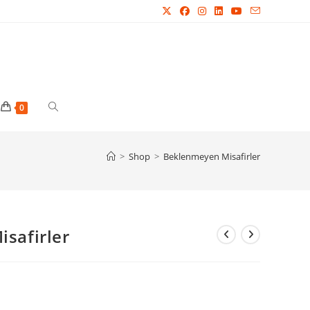
Toggle
0
website
>
Shop
>
Beklenmeyen Misafirler
search
safirler