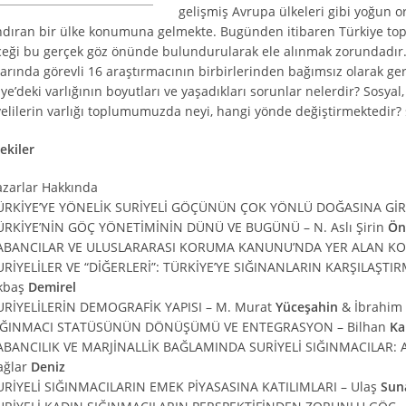
gelişmiş Avrupa ülkeleri gibi yoğun 
ndıran bir ülke konumuna gelmekte. Bugünden itibaren Türkiye top
ceği bu gerçek göz önünde bulundurularak ele alınmak zorundadır. E
arında görevli 16 araştırmacının birbirlerinden bağımsız olarak gerçe
ye’deki varlığının boyutları ve yaşadıkları sorunlar nelerdir? Sosya
yelilerin varlığı toplumumuzda neyi, hangi yönde değiştirmektedir?
ekiler
azarlar Hakkında
ÜRKİYE’YE YÖNELİK SURİYELİ GÖÇÜNÜN ÇOK YÖNLÜ DOĞASINA GİRİ
ÜRKİYE’NİN GÖÇ YÖNETİMİNİN DÜNÜ VE BUGÜNÜ – N. Aslı Şirin
Ön
ABANCILAR VE ULUSLARARASI KORUMA KANUNU’NDA YER ALAN KOR
URİYELİLER VE “DİĞERLERİ”: TÜRKİYE’YE SIĞINANLARIN KARŞILAŞT
kbaş
Demirel
URİYELİLERİN DEMOGRAFİK YAPISI – M. Murat
Yüceşahin
& İbrahim
IĞINMACI STATÜSÜNÜN DÖNÜŞÜMÜ VE ENTEGRASYON – Bilhan
Ka
ABANCILIK VE MARJİNALLİK BAĞLAMINDA SURİYELİ SIĞINMACILAR: 
ağlar
Deniz
URİYELİ SIĞINMACILARIN EMEK PİYASASINA KATILIMLARI – Ulaş
Sun