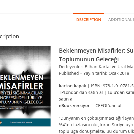
DESCRIPTION
ADDITIONAL
cription
Beklenmeyen Misafirler: Sur
Toplumunun Geleceği
Derleyenler: Bilhan Kartal ve Ural M
Published – Yayın tarihi: Ocak 2018
karton kapak
| ISBN: 978-1-910781-5
TPLondon’dan satın al
|
Lulu’dan satı
satın al
eBook versiyon
|
CEEOL’dan al
“Dünyanın en çok sığınmacı ağırlayan
%4’ten fazlasını oluşturan Suriye uyru
topluluğa dönüşmekte. Bu durum ülkemi