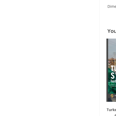
Dime
You
Turke