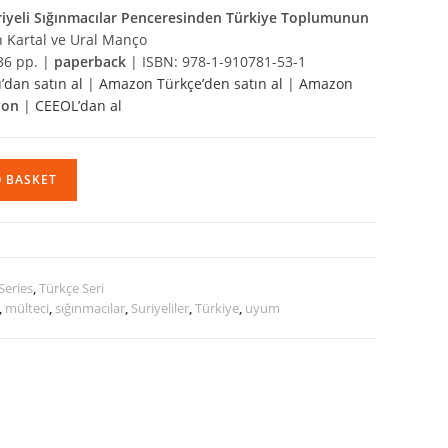
riyeli Sığınmacılar Penceresinden Türkiye Toplumunun
an Kartal ve Ural Manço
36 pp. |
paperback
| ISBN: 978-1-910781-53-1
’dan satın al
|
Amazon Türkçe’den satın al
|
Amazon
yon
|
CEEOL’dan al
O BASKET
Series
,
Türkçe Seri
,
mülteci
,
sığınmacılar
,
Suriyeliler
,
Türkiye
,
uyum