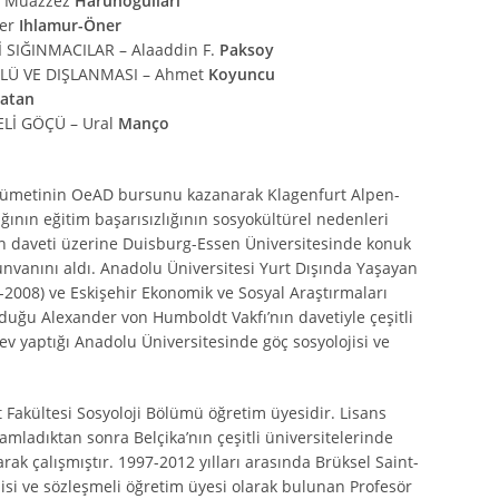
– Muazzez
Harunoğulları
fer
Ihlamur-Öner
SIĞINMACILAR – Alaaddin F.
Paksoy
LÜ VE DIŞLANMASI – Ahmet
Koyuncu
atan
ELİ GÖÇÜ – Ural
Manço
ükümetinin OeAD bursunu kazanarak Klagenfurt Alpen-
ğının eğitim başarısızlığının sosyokültürel nedenleri
n daveti üzerine Duisburg-Essen Üniversitesinde konuk
 unvanını aldı. Anadolu Üniversitesi Yurt Dışında Yaşayan
2008) ve Eskişehir Ekonomik ve Sosyal Araştırmaları
duğu Alexander von Humboldt Vakfı’nın davetiyle çeşitli
v yaptığı Anadolu Üniversitesinde göç sosyolojisi ve
 Fakültesi Sosyoloji Bölümü öğretim üyesidir. Lisans
amladıktan sonra Belçika’nın çeşitli üniversitelerinde
ak çalışmıştır. 1997-2012 yılları arasında Brüksel Saint-
lisi ve sözleşmeli öğretim üyesi olarak bulunan Profesör