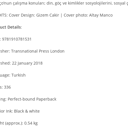
’nun çalışma konuları; din, göç ve kimlikler sosyolojilerini, sosyal ç
ITS: Cover Design: Gizem Cakir | Cover photo: Altay Manco
uct Details
:
: 9781910781531
isher: Transnational Press London
ished: 22 January 2018
uage: Turkish
s: 336
ing: Perfect-bound Paperback
ior Ink: Black & white
t (approx.): 0.54 kg