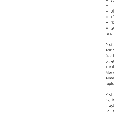
S
S
B
T
“
G
DER
Prof
Adri
üzer
öğre
Türk
Merk
Alma
topl
Prof
eğiti
araş
Loui