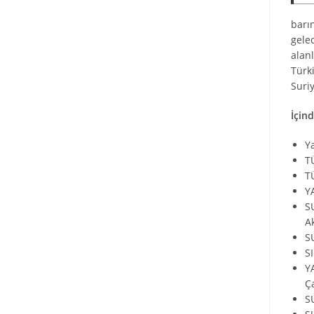
barı
gele
alanl
Türki
Suri
İçind
Y
T
T
Y
S
A
S
S
Y
Ç
S