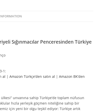
 INFORMATION
iyeli Sığınmacılar Penceresinden Türkiye
anço
3-1:
n al
|
Amazon Türkçe’den satın al
|
Amazon BK’den
 ülkesi” unvanına sahip Türkiye’de toplam nüfusun
klular hızla yerleşik göçmen niteliğine sahip bir
z için yeni bir olgu teşkil ediyor: Türkiye artık