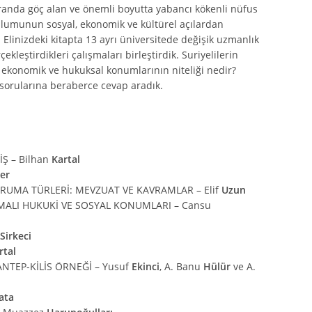
oranda göç alan ve önemli boyutta yabancı kökenli nüfus
lumunun sosyal, ekonomik ve kültürel açılardan
linizdeki kitapta 13 ayrı üniversitede değişik uzmanlık
kleştirdikleri çalışmaları birleştirdik. Suriyelilerin
l, ekonomik ve hukuksal konumlarının niteliği nedir?
 sorularına beraberce cevap aradık.
Ş – Bilhan
Kartal
er
UMA TÜRLERİ: MEVZUAT VE KAVRAMLAR – Elif
Uzun
IRMALI HUKUKİ VE SOSYAL KONUMLARI – Cansu
Sirkeci
rtal
ANTEP-KİLİS ÖRNEĞİ – Yusuf
Ekinci
, A. Banu
Hülür
ve A.
ata