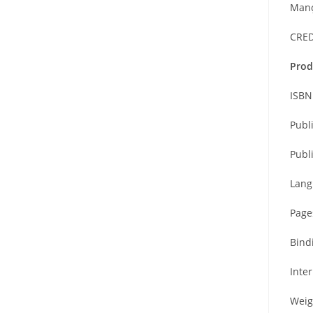
Manço
CRED
Prod
ISBN
Publ
Publ
Lang
Page
Bind
Inter
Weigh