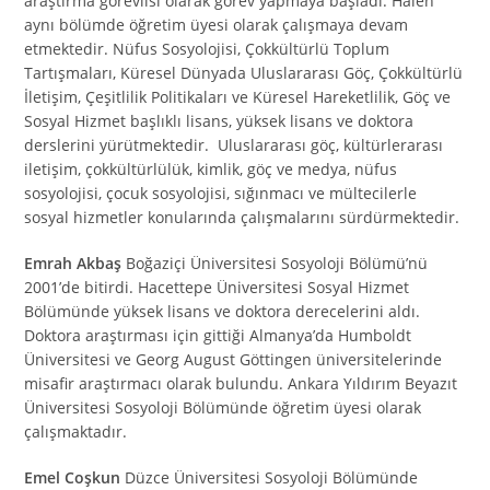
araştırma görevlisi olarak görev yapmaya başladı. Halen
aynı bölümde öğretim üyesi olarak çalışmaya devam
etmektedir. Nüfus Sosyolojisi, Çokkültürlü Toplum
Tartışmaları, Küresel Dünyada Uluslararası Göç, Çokkültürlü
İletişim, Çeşitlilik Politikaları ve Küresel Hareketlilik, Göç ve
Sosyal Hizmet başlıklı lisans, yüksek lisans ve doktora
derslerini yürütmektedir. Uluslararası göç, kültürlerarası
iletişim, çokkültürlülük, kimlik, göç ve medya, nüfus
sosyolojisi, çocuk sosyolojisi, sığınmacı ve mültecilerle
sosyal hizmetler konularında çalışmalarını sürdürmektedir.
Emrah Akbaş
Boğaziçi Üniversitesi Sosyoloji Bölümü’nü
2001’de bitirdi. Hacettepe Üniversitesi Sosyal Hizmet
Bölümünde yüksek lisans ve doktora derecelerini aldı.
Doktora araştırması için gittiği Almanya’da Humboldt
Üniversitesi ve Georg August Göttingen üniversitelerinde
misafir araştırmacı olarak bulundu. Ankara Yıldırım Beyazıt
Üniversitesi Sosyoloji Bölümünde öğretim üyesi olarak
çalışmaktadır.
Emel Coşkun
Düzce Üniversitesi Sosyoloji Bölümünde