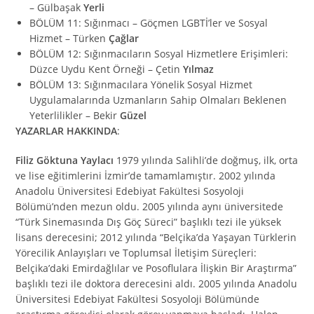
– Gülbaşak
Yerli
BÖLÜM 11: Sığınmacı – Göçmen LGBTİ’ler ve Sosyal
Hizmet – Türken
Çağlar
BÖLÜM 12: Sığınmacıların Sosyal Hizmetlere Erişimleri:
Düzce Uydu Kent Örneği – Çetin
Yılmaz
BÖLÜM 13: Sığınmacılara Yönelik Sosyal Hizmet
Uygulamalarında Uzmanların Sahip Olmaları Beklenen
Yeterlilikler – Bekir
Güzel
YAZARLAR HAKKINDA
:
Filiz Göktuna Yaylacı
1979 yılında Salihli’de doğmuş, ilk, orta
ve lise eğitimlerini İzmir’de tamamlamıştır. 2002 yılında
Anadolu Üniversitesi Edebiyat Fakültesi Sosyoloji
Bölümü’nden mezun oldu. 2005 yılında aynı üniversitede
“Türk Sinemasında Dış Göç Süreci” başlıklı tezi ile yüksek
lisans derecesini; 2012 yılında “Belçika’da Yaşayan Türklerin
Yörecilik Anlayışları ve Toplumsal İletişim Süreçleri:
Belçika’daki Emirdağlılar ve Posoflulara İlişkin Bir Araştırma”
başlıklı tezi ile doktora derecesini aldı. 2005 yılında Anadolu
Üniversitesi Edebiyat Fakültesi Sosyoloji Bölümünde