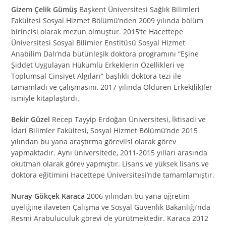
Gizem Çelik Gümüş
Başkent Üniversitesi Sağlık Bilimleri
Fakültesi Sosyal Hizmet Bölümü’nden 2009 yılında bölüm
birincisi olarak mezun olmuştur. 2015’te Hacettepe
Üniversitesi Sosyal Bilimler Enstitüsü Sosyal Hizmet
Anabilim Dalı’nda bütünleşik doktora programını “Eşine
Şiddet Uygulayan Hükümlü Erkeklerin Özellikleri ve
Toplumsal Cinsiyet Algıları” başlıklı doktora tezi ile
tamamladı ve çalışmasını, 2017 yılında Öldüren Erkek(lik)ler
ismiyle kitaplaştırdı.
Bekir Güzel
Recep Tayyip Erdoğan Üniversitesi, İktisadi ve
İdari Bilimler Fakültesi, Sosyal Hizmet Bölümü’nde 2015
yılından bu yana araştırma görevlisi olarak görev
yapmaktadır. Aynı üniversitede, 2011-2015 yılları arasında
okutman olarak görev yapmıştır. Lisans ve yüksek lisans ve
doktora eğitimini Hacettepe Üniversitesi’nde tamamlamıştır.
Nuray Gökçek Karaca
2006 yılından bu yana öğretim
üyeliğine ilaveten Çalışma ve Sosyal Güvenlik Bakanlığı’nda
Resmi Arabuluculuk görevi de yürütmektedir. Karaca 2012