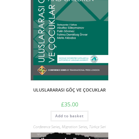
ULUSLARARASI GÖÇ VE ÇOCUKLAR
£
35.00
Add to basket
Conference Series
,
Migration Series
,
Türkçe Seri