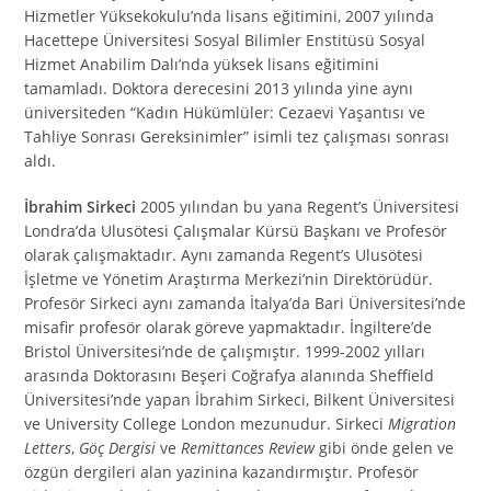
Hizmetler Yüksekokulu’nda lisans eğitimini, 2007 yılında
Hacettepe Üniversitesi Sosyal Bilimler Enstitüsü Sosyal
Hizmet Anabilim Dalı’nda yüksek lisans eğitimini
tamamladı. Doktora derecesini 2013 yılında yine aynı
üniversiteden “Kadın Hükümlüler: Cezaevi Yaşantısı ve
Tahliye Sonrası Gereksinimler” isimli tez çalışması sonrası
aldı.
İbrahim Sirkeci
2005 yılından bu yana Regent’s Üniversitesi
Londra’da Ulusötesi Çalışmalar Kürsü Başkanı ve Profesör
olarak çalışmaktadır. Aynı zamanda Regent’s Ulusötesi
İşletme ve Yönetim Araştırma Merkezi’nin Direktörüdür.
Profesör Sirkeci aynı zamanda İtalya’da Bari Üniversitesi’nde
misafir profesör olarak göreve yapmaktadır. İngiltere’de
Bristol Üniversitesi’nde de çalışmıştır. 1999-2002 yılları
arasında Doktorasını Beşeri Coğrafya alanında Sheffield
Üniversitesi’nde yapan İbrahim Sirkeci, Bilkent Üniversitesi
ve University College London mezunudur. Sirkeci
Migration
Letters
,
Göç Dergisi
ve
Remittances Review
gibi önde gelen ve
özgün dergileri alan yazinina kazandırmıştır. Profesör