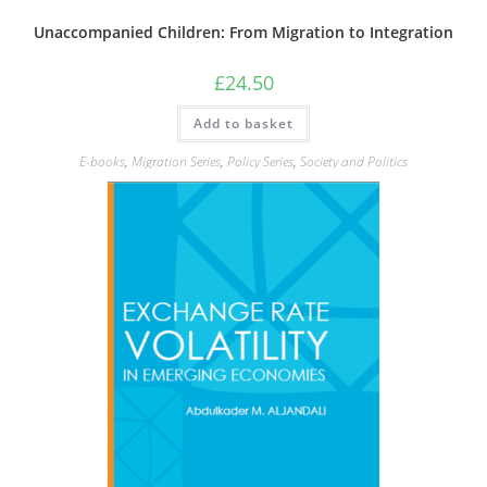
Unaccompanied Children: From Migration to Integration
£
24.50
Add to basket
E-books
,
Migration Series
,
Policy Series
,
Society and Politics