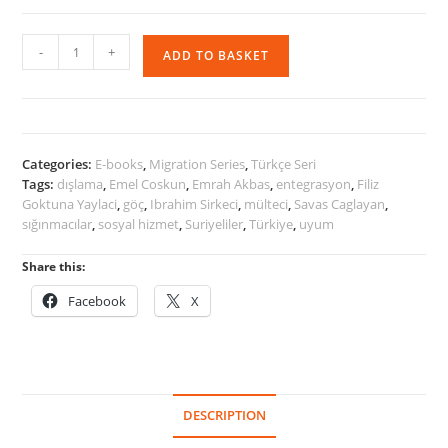
Sığınmacı,
-
+
ADD TO BASKET
Mülteci
ve
Göçmenlerle
Sosyal
Hizmetler
Categories:
E-books
,
Migration Series
,
Türkçe Seri
quantity
Tags:
dışlama
,
Emel Coskun
,
Emrah Akbas
,
entegrasyon
,
Filiz
Goktuna Yaylaci
,
göç
,
Ibrahim Sirkeci
,
mülteci
,
Savas Caglayan
,
sığınmacılar
,
sosyal hizmet
,
Suriyeliler
,
Türkiye
,
uyum
Share this:
Facebook
X
DESCRIPTION