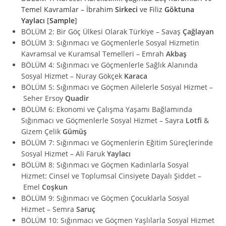
Temel Kavramlar – İbrahim
Sirkeci
ve Filiz
Göktuna
Yaylacı
[
Sample
]
BÖLÜM 2: Bir Göç Ülkesi Olarak Türkiye – Savaş
Çağlayan
BÖLÜM 3: Sığınmacı ve Göçmenlerle Sosyal Hizmetin
Kavramsal ve Kuramsal Temelleri – Emrah
Akbaş
BÖLÜM 4: Sığınmacı ve Göçmenlerle Sağlık Alanında
Sosyal Hizmet – Nuray Gökçek
Karaca
BÖLÜM 5: Sığınmacı ve Göçmen Ailelerle Sosyal Hizmet –
Seher Ersoy
Quadir
BÖLÜM 6: Ekonomi ve Çalışma Yaşamı Bağlamında
Sığınmacı ve Göçmenlerle Sosyal Hizmet – Sayra
Lotfi
&
Gizem Çelik
Gümüş
BÖLÜM 7: Sığınmacı ve Göçmenlerin Eğitim Süreçlerinde
Sosyal Hizmet – Ali Faruk
Yaylacı
BÖLÜM 8: Sığınmacı ve Göçmen Kadınlarla Sosyal
Hizmet: Cinsel ve Toplumsal Cinsiyete Dayalı Şiddet –
Emel
Coşkun
BÖLÜM 9: Sığınmacı ve Göçmen Çocuklarla Sosyal
Hizmet – Semra
Saruç
BÖLÜM 10: Sığınmacı ve Göçmen Yaşlılarla Sosyal Hizmet