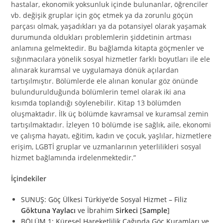
hastalar, ekonomik yoksunluk içinde bulunanlar, öğrenciler
vb. değişik gruplar için göç etmek ya da zorunlu göçün
parçası olmak, yaşadıkları ya da potansiyel olarak yaşamak
durumunda oldukları problemlerin şiddetinin artması
anlamına gelmektedir. Bu bağlamda kitapta göçmenler ve
sığınmacılara yönelik sosyal hizmetler farklı boyutları ile ele
alınarak kuramsal ve uygulamaya dönük açılardan
tartışılmıştır. Bölümlerde ele alınan konular göz önünde
bulundurulduğunda bölümlerin temel olarak iki ana
kısımda toplandığı söylenebilir. Kitap 13 bölümden
oluşmaktadır. İlk üç bölümde kavramsal ve kuramsal zemin
tartışılmaktadır. İzleyen 10 bölümde ise sağlık, aile, ekonomi
ve çalışma hayatı, eğitim, kadın ve çocuk, yaşlılar, hizmetlere
erişim, LGBTİ gruplar ve uzmanlarının yeterlilikleri sosyal
hizmet bağlamında irdelenmektedir.”
İçindekiler
SUNUŞ: Göç Ülkesi Türkiye’de Sosyal Hizmet – Filiz
Göktuna Yaylacı
ve İbrahim
Sirkeci
[
Sample
]
BÖLÜM 1: Küresel Hareketlilik Çağında Göç Kuramları ve