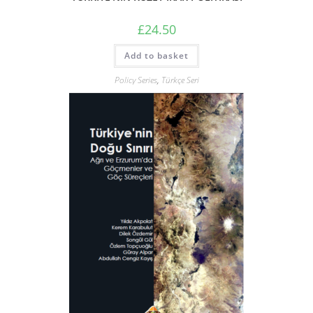
£
24.50
Add to basket
Policy Series
,
Türkçe Seri