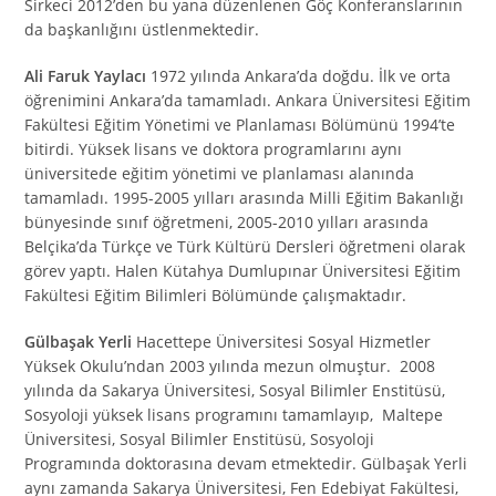
Sirkeci 2012’den bu yana düzenlenen Göç Konferanslarının
da başkanlığını üstlenmektedir.
Ali Faruk Yaylacı
1972 yılında Ankara’da doğdu. İlk ve orta
öğrenimini Ankara’da tamamladı. Ankara Üniversitesi Eğitim
Fakültesi Eğitim Yönetimi ve Planlaması Bölümünü 1994’te
bitirdi. Yüksek lisans ve doktora programlarını aynı
üniversitede eğitim yönetimi ve planlaması alanında
tamamladı. 1995-2005 yılları arasında Milli Eğitim Bakanlığı
bünyesinde sınıf öğretmeni, 2005-2010 yılları arasında
Belçika’da Türkçe ve Türk Kültürü Dersleri öğretmeni olarak
görev yaptı. Halen Kütahya Dumlupınar Üniversitesi Eğitim
Fakültesi Eğitim Bilimleri Bölümünde çalışmaktadır.
Gülbaşak Yerli
Hacettepe Üniversitesi Sosyal Hizmetler
Yüksek Okulu’ndan 2003 yılında mezun olmuştur. 2008
yılında da Sakarya Üniversitesi, Sosyal Bilimler Enstitüsü,
Sosyoloji yüksek lisans programını tamamlayıp, Maltepe
Üniversitesi, Sosyal Bilimler Enstitüsü, Sosyoloji
Programında doktorasına devam etmektedir. Gülbaşak Yerli
aynı zamanda Sakarya Üniversitesi, Fen Edebiyat Fakültesi,