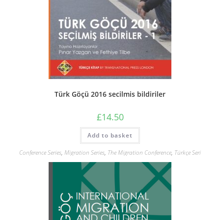
Türk Göçü 2016 secilmis bildiriler
£
14.50
Add to basket
Conference Series
,
Migration Series
,
The Migration Conference
,
Türkçe Seri