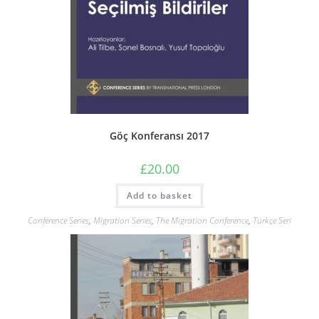
Göç Konferansı 2017
£
20.00
Add to basket
Conference Series
,
Migration Series
,
The Migration Conference
,
Türkçe Seri