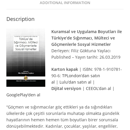
ADDITIONAL INFORMATION
Description
Kuramsal ve Uygulama Boyutları ile
Türkiye’de Sığınmacı, Mülteci ve
Göçmenlerle Sosyal Hizmetler
Derleyen: Filiz Göktuna Yaylacı
Published – Yayın tarihi: 26.03.2019
Karton kapak
| ISBN: 978-1-910781-
90-6:
TPLondon’dan satın
al
|
Lulu’dan satın al
|
Dijital versiyon
|
CEEOL’dan al
|
GooglePlay’den al
“Göçmen ve sığınmacılar göç ettikleri ya da sığındıkları
ülkelerde çok çeşitli sorunlarla muhatap olmakta gündelik
hayatlarının hemen hemen tüm boyutları birer sorunsala
dönüşebilmektedir. Kadınlar, çocuklar, yaşlılar, engelliler,