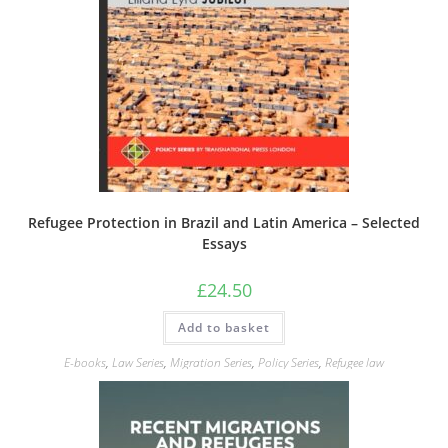
Refugee Protection in Brazil and Latin America – Selected
Essays
£
24.50
Add to basket
E-books
,
Law Series
,
Migration Series
,
Policy Series
,
Refugee law