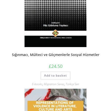
Sığınmacı, Mülteci ve Göçmenlerle Sosyal Hizmetler
£
24.50
Add to basket
E-books
,
Migration Series
,
Türkçe Seri