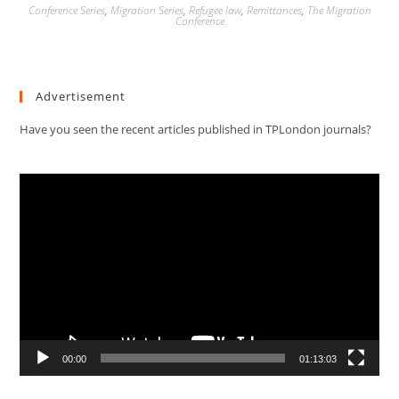
Conference Series
,
Migration Series
,
Refugee law
,
Remittances
,
The Migration
Conference
Advertisement
Have you seen the recent articles published in TPLondon journals?
Video
Player
00:00
01:13:03