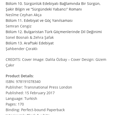
Bölüm 10. Sürgünlük Edebiyatı Bağlamında Bir Sürgün,
Şakir Bilgin ve “Sürgündeki Yabancı” Romanı
Nesîme Ceyhan Akça
Bölüm 11. Edebiyat ve Göç Yanılsaması
Semran Cengiz
Bölüm 12. Bulgaristan Türk Göçmenlerinde Dil Değinimi
Sonel Bosnalı & Zehra Şafak
Bölüm 13. Araf’taki Edebiyat
Şahbender Çoraklı
CREDITS: Cover Image: Dalila Özbay – Cover Design: Gizem
Çakır
Product Details
:
ISBN: 978191078340
Publisher: Transnational Press London
Published: 15 February 2017
Language: Turkish
Pages: 170
Binding: Perfect-bound Paperback