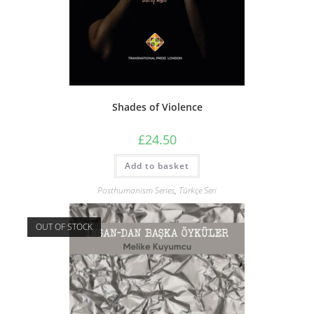
Shades of Violence
£
24.50
Add to basket
Posthumanism Series
,
Türkçe Seri
OUT OF STOCK