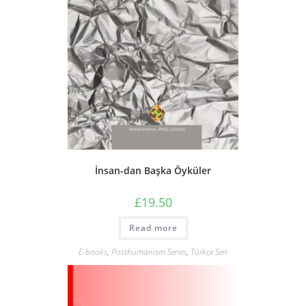
İnsan-dan Başka Öyküler
£
19.50
Read more
E-books
,
Posthumanism Series
,
Türkçe Seri