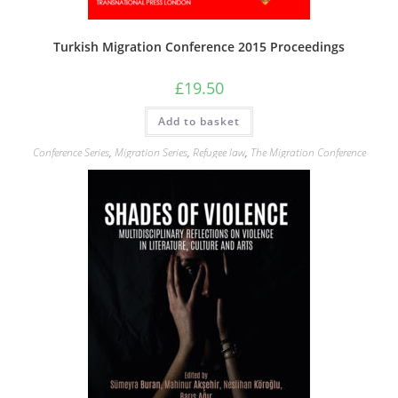
Turkish Migration Conference 2015 Proceedings
£
19.50
Add to basket
Conference Series
,
Migration Series
,
Refugee law
,
The Migration Conference