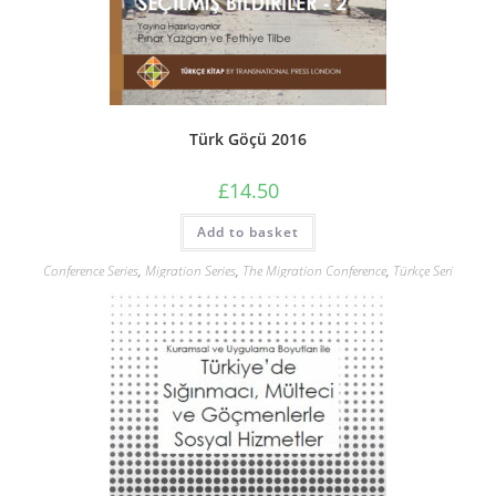
Türk Göçü 2016
£
14.50
Add to basket
Conference Series
,
Migration Series
,
The Migration Conference
,
Türkçe Seri