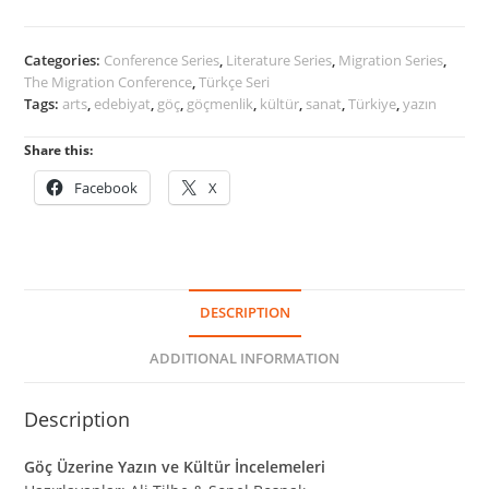
ve
Kültür
İncelemeleri
Categories:
Conference Series
,
Literature Series
,
Migration Series
,
quantity
The Migration Conference
,
Türkçe Seri
Tags:
arts
,
edebiyat
,
göç
,
göçmenlik
,
kültür
,
sanat
,
Türkiye
,
yazın
Share this:
Facebook
X
DESCRIPTION
ADDITIONAL INFORMATION
Description
Göç Üzerine Yazın ve Kültür İncelemeleri