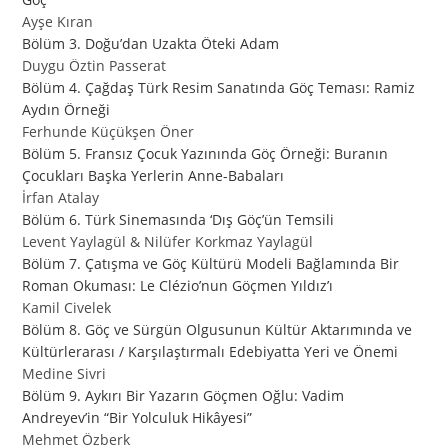
Ayşe Kıran
Bölüm 3. Doğu’dan Uzakta Öteki Adam
Duygu Öztin Passerat
Bölüm 4. Çağdaş Türk Resim Sanatında Göç Teması: Ramiz
Aydın Örneği
Ferhunde Küçükşen Öner
Bölüm 5. Fransız Çocuk Yazınında Göç Örneği: Buranın
Çocukları Başka Yerlerin Anne-Babaları
İrfan Atalay
Bölüm 6. Türk Sinemasında ‘Dış Göç’ün Temsili
Levent Yaylagül & Nilüfer Korkmaz Yaylagül
Bölüm 7. Çatışma ve Göç Kültürü Modeli Bağlamında Bir
Roman Okuması: Le Clézio’nun Göçmen Yıldız’ı
Kamil Civelek
Bölüm 8. Göç ve Sürgün Olgusunun Kültür Aktarımında ve
Kültürlerarası / Karşılaştırmalı Edebiyatta Yeri ve Önemi
Medine Sivri
Bölüm 9. Aykırı Bir Yazarın Göçmen Oğlu: Vadim
Andreyev’in “Bir Yolculuk Hikâyesi”
Mehmet Özberk