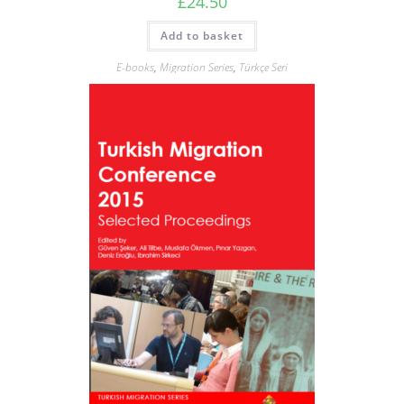
£
24.50
Add to basket
E-books
,
Migration Series
,
Türkçe Seri