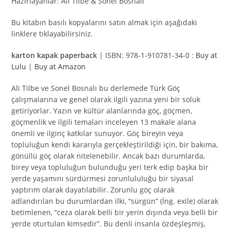
Hazırlayanlar: Ali Tilbe & Sonel Bosnalı
Bu kitabın basılı kopyalarını satın almak için aşağıdaki
linklere tıklayabilirsiniz.
karton kapak paperback
| ISBN: 978-1-910781-34-0 :
Buy at
Lulu
|
Buy at Amazon
Ali Tilbe ve Sonel Bosnalı bu derlemede Türk Göç
çalışmalarına ve genel olarak ilgili yazına yeni bir soluk
getiriyorlar. Yazın ve kültür alanlarında göç, göçmen,
göçmenlik ve ilgili temaları inceleyen 13 makale alana
önemli ve ilginç katkılar sunuyor. Göç bireyin veya
topluluğun kendi kararıyla gerçekleştirildiği için, bir bakıma,
gönüllü göç olarak nitelenebilir. Ancak bazı durumlarda,
birey veya topluluğun bulunduğu yeri terk edip başka bir
yerde yaşamını sürdürmesi zorunlululuğu bir siyasal
yaptırım olarak dayatılabilir. Zorunlu göç olarak
adlandırılan bu durumlardan ilki, “sürgün” (İng. exile) olarak
betimlenen, “ceza olarak belli bir yerin dışında veya belli bir
yerde oturtulan kimsedir”. Bu denli insanla özdeşleşmiş,