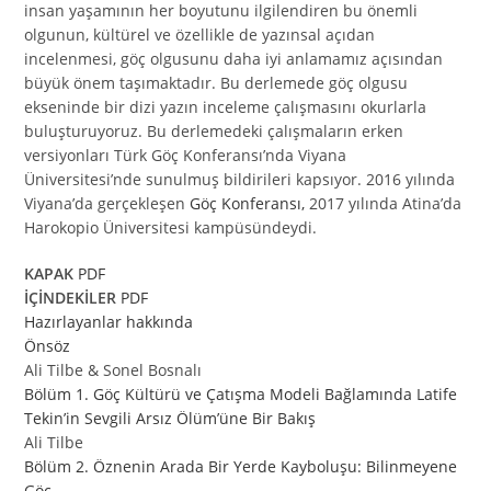
insan yaşamının her boyutunu ilgilendiren bu önemli
olgunun, kültürel ve özellikle de yazınsal açıdan
incelenmesi, göç olgusunu daha iyi anlamamız açısından
büyük önem taşımaktadır. Bu derlemede göç olgusu
ekseninde bir dizi yazın inceleme çalışmasını okurlarla
buluşturuyoruz. Bu derlemedeki çalışmaların erken
versiyonları Türk Göç Konferansı’nda Viyana
Üniversitesi’nde sunulmuş bildirileri kapsıyor. 2016 yılında
Viyana’da gerçekleşen
Göç Konferansı,
2017 yılında Atina’da
Harokopio Üniversitesi kampüsündeydi.
KAPAK
PDF
İÇİNDEKİLER
PDF
Hazırlayanlar hakkında
Önsöz
Ali Tilbe & Sonel Bosnalı
Bölüm 1. Göç Kültürü ve Çatışma Modeli Bağlamında Latife
Tekin’in Sevgili Arsız Ölüm’üne Bir Bakış
Ali Tilbe
Bölüm 2. Öznenin Arada Bir Yerde Kayboluşu: Bilinmeyene
Göç