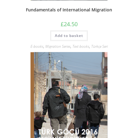
Fundamentals of International Migration
£
24.50
Add to basket
E-books
,
Migration Series
,
Text books
,
Türkçe Seri