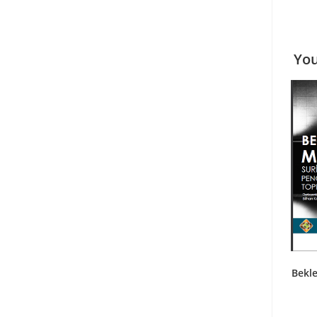
You
Bekl