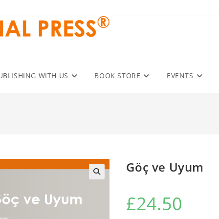
UBLISHING WITH US
BOOK STORE
EVENTS
Göç ve Uyum
£
24.50