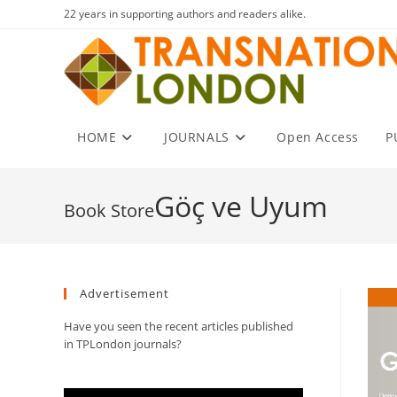
Skip
22 years in supporting authors and readers alike.
to
content
HOME
JOURNALS
Open Access
P
Göç ve Uyum
Advertisement
Have you seen the recent articles published
in TPLondon journals?
Video