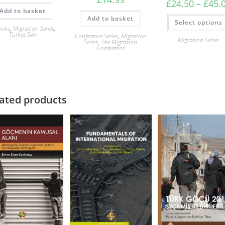
£
24.50
–
£
45.
Add to basket
Add to basket
Select options
ooks
,
Migration Series
,
Türkçe Seri
Conference Series
,
Migration
Migration Series
Series
,
The Migration
Conference
ated products