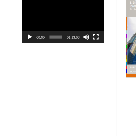
Player
00:00
01:13:03