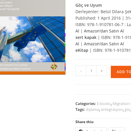
Göç ve Uyum
Derleyenler: Betül Dilara Şe
Published: 1 April 2016 | 31
ISBN: 978-1-910781-06-7 :
L
Al
|
Amazon’dan Satın Al
sert kapak
| ISBN: 978-1-91
Al
|
Amazon’dan Satın Al
eKitap
| ISBN: 978-1-910781
Göç
-
+
ADD T
ve
Uyum
quantity
Categories:
E-books
,
Migration 
Tags:
dışlama
,
entegrasyon
,
göç
Share this: