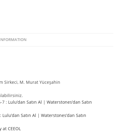
 INFORMATION
im Sirkeci, M. Murat Yüceşahin
abilirsiniz.
-7 :
Lulu’dan Satın Al
|
Waterstones’dan Satın
 :
Lulu’dan Satın Al
|
Waterstones’dan Satın
y at CEEOL