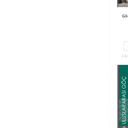
Gö
E-b