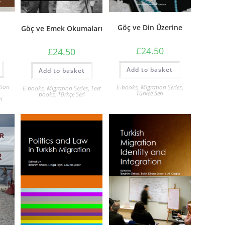
6
Göç ve Din Üzerine
Göç ve Emek Okumaları
£
24.50
£
24.50
Add to basket
Add to basket
tion
E-books
,
Migration Series
,
E-books
,
Migration Series
,
Text
n
Türkçe Seri
books
,
Türkçe Seri
ri