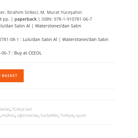
ker, İbrahim Sirkeci, M. Murat Yüceşahin
4 pp. |
paperback
| ISBN: 978-1-910781-06-7
ulu’dan Satın Al
|
Waterstones’dan Satın
0781-08-1 :
Lulu’dan Satın Al
|
Waterstones’dan Satın
-06-7 :
Buy at CEEOL
O BASKET
Series
,
Türkçe Seri
,
mülteci
,
sığınmacılar
,
Suriyeliler
,
Türkiye
,
uyum