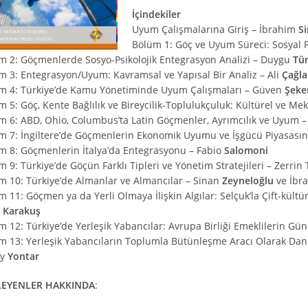
İçindekiler
Uyum Çalışmalarına Giriş – İbrahim
Si
Bölüm 1: Göç ve Uyum Süreci: Sosyal P
m 2: Göçmenlerde Sosyo-Psikolojik Entegrasyon Analizi – Duygu
Tü
m 3: Entegrasyon/Uyum: Kavramsal ve Yapısal Bir Analiz – Ali
Çağla
m 4: Türkiye’de Kamu Yönetiminde Uyum Çalışmaları – Güven
Şeke
m 5: Göç, Kente Bağlılık ve Bireycilik-Toplulukçuluk: Kültürel ve M
m 6: ABD, Ohio, Columbus’ta Latin Göçmenler, Ayrımcılık ve Uyum – 
m 7: İngiltere’de Göçmenlerin Ekonomik Uyumu ve İşgücü Piyasasın
m 8: Göçmenlerin İtalya’da Entegrasyonu – Fabio
Salomoni
 9: Türkiye’de Göçün Farklı Tipleri ve Yönetim Stratejileri – Zerrin
m 10: Türkiye’de Almanlar ve Almancılar – Sinan
Zeyneloğlu
ve İbr
m 11: Göçmen ya da Yerli Olmaya İlişkin Algılar: Selçuk’la Çift-kült
n
Karakuş
m 12: Türkiye’de Yerleşik Yabancılar: Avrupa Birliği Emeklilerin Gün
m 13: Yerleşik Yabancıların Toplumla Bütünleşme Aracı Olarak Danı
ay
Yontar
LEYENLER HAKKINDA
: