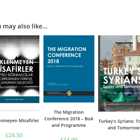
 may also like…
The Migration
Conference 2018 – BoA
enmeyen Misafirler
Turkey’s Syrians: T
and Programme
and Tomorrow
£
24.50
£
14.99