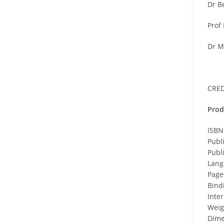
Dr B
Prof
Dr M
CRED
Prod
ISBN
Publ
Publ
Lang
Page
Bind
Inter
Weigh
Dime