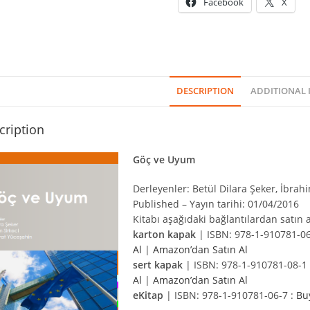
Facebook
X
DESCRIPTION
ADDITIONAL
cription
Göç ve Uyum
Derleyenler: Betül Dilara Şeker, İbrah
Published – Yayın tarihi: 01/04/2016
Kitabı aşağıdaki bağlantılardan satın al
karton kapak
| ISBN: 978-1-910781-06
Al
|
Amazon’dan Satın Al
sert kapak
| ISBN: 978-1-910781-08-1
Al
|
Amazon’dan Satın Al
eKitap
| ISBN: 978-1-910781-06-7 :
Bu