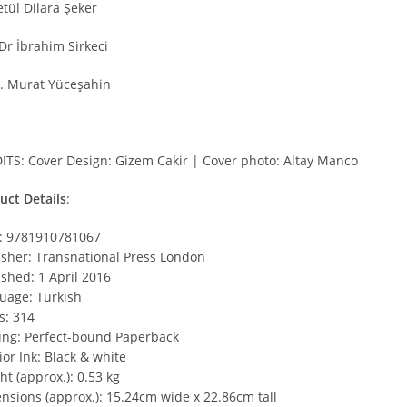
etül Dilara Şeker
 Dr İbrahim Sirkeci
. Murat Yüceşahin
ITS: Cover Design: Gizem Cakir | Cover photo: Altay Manco
uct Details
:
: 9781910781067
isher: Transnational Press London
ished: 1 April 2016
uage: Turkish
s: 314
ing: Perfect-bound Paperback
ior Ink: Black & white
t (approx.): 0.53 kg
nsions (approx.): 15.24cm wide x 22.86cm tall