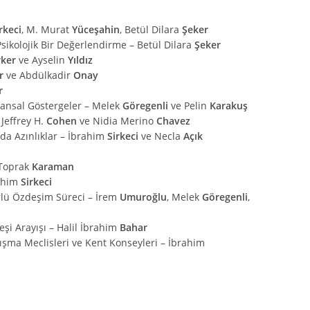
rkeci
, M. Murat
Yüceşahin
, Betül Dilara
Şeker
sikolojik Bir Değerlendirme – Betül Dilara
Şeker
rker
ve Ayselin
Yıldız
r
ve Abdülkadir
Onay
r
ekansal Göstergeler – Melek
Göregenli
ve Pelin
Karakuş
Jeffrey H.
Cohen
ve Nidia Merino
Chavez
da Azınlıklar – İbrahim
Sirkeci
ve Necla
Açık
 Toprak
Karaman
ahim
Sirkeci
ürlü Özdeşim Süreci – İrem
Umuroğlu
, Melek
Göregenli
,
eşi Arayışı – Halil İbrahim
Bahar
şma Meclisleri ve Kent Konseyleri – İbrahim