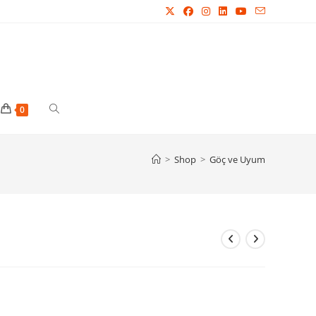
Toggle
0
website
>
Shop
>
Göç ve Uyum
search