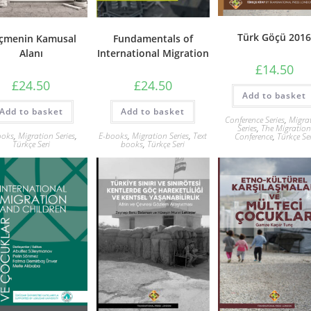
Türk Göçü 201
Fundamentals of
çmenin Kamusal
International Migration
Alanı
£
14.50
£
24.50
£
24.50
Add to basket
Add to basket
Add to basket
Conference Series
,
Migra
Series
,
The Migratio
E-books
,
Migration Series
,
Text
ooks
,
Migration Series
,
Conference
,
Türkçe Se
books
,
Türkçe Seri
Türkçe Seri