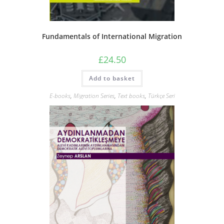
Fundamentals of International Migration
£
24.50
Add to basket
E-books
,
Migration Series
,
Text books
,
Türkçe Seri