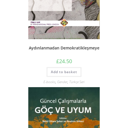
Aydınlanmadan Demokratikleşmeye
£
24.50
Add to basket
E-books
,
Gender
,
Türkçe Seri