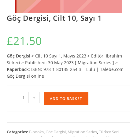
Göç Dergisi, Cilt 10, Sayı 1
£
21.50
Göç Dergisi >
Cilt 10 Sayı 1, Mayıs 2023 > Editör: Ibrahim
Sirkeci > Published: 30 May 2023 [
Migration Series
] >
Paperback
: ISBN: 978-1-80135-254-3
Lulu
| Talebe.com |
Göç Dergisi online
Göç
-
+
ADD TO BASKET
Dergisi,
Cilt
10,
Sayı
1
Categories:
E-books
,
Göç Dergisi
,
Migration Series
,
Türkçe Seri
quantity