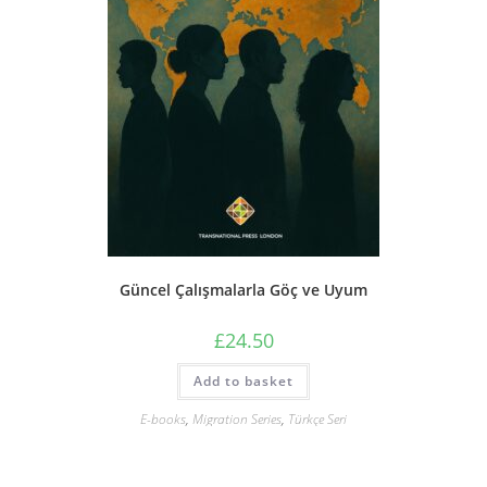
Güncel Çalışmalarla Göç ve Uyum
£
24.50
Add to basket
E-books
,
Migration Series
,
Türkçe Seri