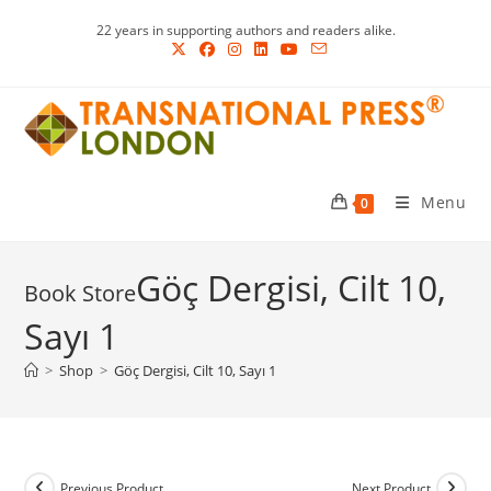
Skip
22 years in supporting authors and readers alike.
to
content
Menu
0
Göç Dergisi, Cilt 10,
Sayı 1
>
Shop
>
Göç Dergisi, Cilt 10, Sayı 1
Previous Product
Next Product