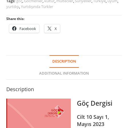
Tags:
göç
,
Gocmenler
,
kültür
,
mülteciler
,
Suriyeliler
,
Türkiye
,
uyum
,
yurtdışı
,
Yurtdışında Türkler
Share this:
Facebook
X
DESCRIPTION
ADDITIONAL INFORMATION
Description
Göç Dergisi
Cilt 10 Sayı 1,
Mayıs 2023