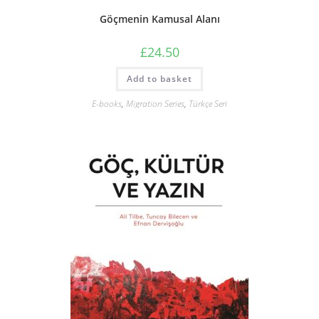
Göçmenin Kamusal Alanı
£
24.50
Add to basket
E-books
,
Migration Series
,
Türkçe Seri