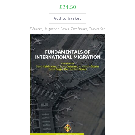
£
24.50
Add to basket
E-books
,
Migration Series
,
Text books
,
Türkçe Seri