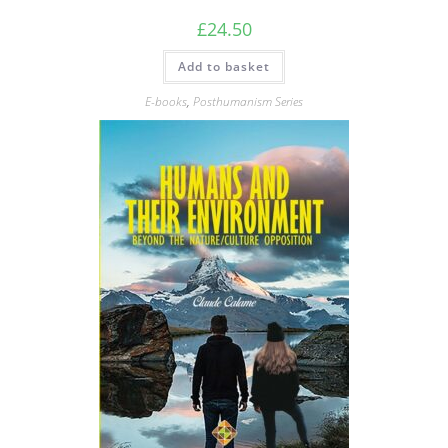
£
24.50
Add to basket
E-books
,
Posthumanism Series