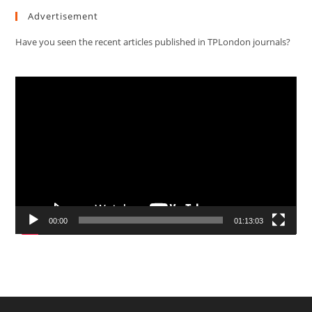
Advertisement
Have you seen the recent articles published in TPLondon journals?
Video
Player
00:00
01:13:03