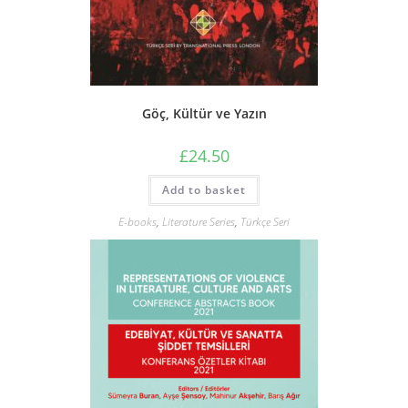
Göç, Kültür ve Yazın
£
24.50
Add to basket
E-books
,
Literature Series
,
Türkçe Seri