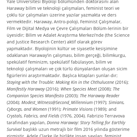
Yale Üniversitesi Biyoloji bölümünden doktorasını alan
Haraway bilim ve teknoloji çalışmaları, feminist teori ve
çoklu tür çalışmaları üzerine yazılar yazmakta ve ders
vermektedir. Haraway, Antro-poloji, Feminist Çalışmalar,
Film ve Dijital Medya ve Çevre Çalışmaları Bölüm-lerinin bir
üyesidir; Bilim ve Adalet Araştırma Merkezi’nde (the Science
and Justice Research Center) aktif olarak görev
yapmaktadır. Biyolojinin kültür ve siyasetle kesişimine
odaklanan Haraway’in çalışması, bilim gerçeği, bilimkurgu,
spekülatif feminizm, spekülatif fabülasyon, bilim ve
teknoloji çalışmaları ve çok türlü dünyalardan oluşan sicim
figürlerini araştırmaktadır. Başlıca kitapları şunlar-dır;
Staying with the Trouble: Making Kin in the Chthulucene
(2016);
Manifestly Haraway
(2016);
When Species Meet
(2008);
The
Companion Species Manifesto
(2003);
The Haraway Reader
(2004);
Modest_Witness@Second_Millennium
(1997);
Simians,
Cyborgs, and Women
(1991);
Primate Visions
(1989); and
Crystals, Fabrics, and Fields
(1976, 2004). Fabrizio Terravova
tarafından yapılan,
Donna Haraway: Story Telling for Earthly
Survival
başlıklı uzun metrajlı bir film 2016 yılında gösterime
girmiştir. Adele Clarke ile birlikte insan sayıları, feminist