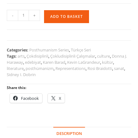
Çokdisiplinli
-
+
ADD TO BASKET
Çalışmalarda
Posthümanizm
quantity
Categories:
Posthumanism Series
,
Türkçe Seri
Tags:
arts
,
Çokdisiplinli
,
Çokludisiplinli Çalışmalar
,
culture
,
Donna J.
Haraway
,
edebiyat
,
Karen Barad
,
Kevin LaGrandeur
,
kültür
,
literature
,
posthümanizm
,
Representations
,
Rosi Braidotti
,
sanat
,
Sidney I. Dobrin
Share this:
Facebook
X
DESCRIPTION