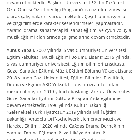
devam etmektedir. Başkent Üniversitesi Eğitim Fakültesi
Okul Öncesi Öğretmenliği Programı’nda öğretim görevlisi
olarak çalışmalarını sürdürmektedir. Çeşitli animasyonlar
ve çizgi filmlerde karakter seslendirmeleri yapmaktadır.
Yaratıcı drama, sanat terapisi, sanat eğitimi ve oyun yoluyla
müzik eğitimi alanlarında çalışmalarına devam etmektedir.
Yunus Yapalı
, 2007 yılında, Sivas Cumhuriyet Üniversitesi,
Eğitim Fakültesi, Müzik Eğitimi Bölümü Lisans; 2015 yılında,
Sivas Cumhuriyet Üniversitesi, Eğitim Bilimleri Enstitüsü,
Güzel Sanatlar Eğitimi, Müzik Eğitimi Bölümü Yüksek Lisans;
2018 yılında Gazi Üniversitesi, Eğitim Bilimleri Enstitüsü,
Drama ve Eğitim ABD Yüksek Lisans programlarından
mezun olmuştur. 2019 yılında başladığı Ankara Üniversitesi
Güzel Sanatlar Eğitimi Doktora Programı’nda eğitimine
devam etmektedir. 1996 yılında Kültür Bakanlığı
“Geleneksel Türk Tiyatrosu,” 2019 yılında Millî Eğitim
Bakanlığı “Anadolu Orff-Schulwerk Elementer Müzik ve
Hareket Eğitimi,” 2020 yılında Çağdaş Drama Derneğinin
Yaratıcı Drama Eğitmenliği ve Hikâye Anlatıcılığı
programlarını tamamlamıştır. Sivas Cumhuriyet