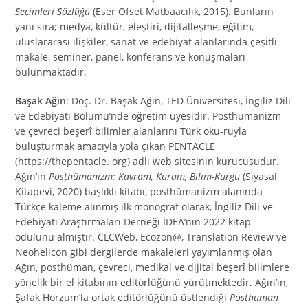
Seçimleri Sözlüğü
(Eser Ofset Matbaacılık, 2015). Bunların
yanı sıra; medya, kültür, eleştiri, dijitalleşme, eğitim,
uluslararası ilişkiler, sanat ve edebiyat alanlarında çeşitli
makale, seminer, panel, konferans ve konuşmaları
bulunmaktadır.
Başak Ağın
: Doç. Dr. Başak Ağın, TED Üniversitesi, İngiliz Dili
ve Edebiyatı Bölümü’nde öğretim üyesidir. Posthümanizm
ve çevreci beşerî bilimler alanlarını Türk oku-ruyla
buluşturmak amacıyla yola çıkan PENTACLE
(https://thepentacle. org) adlı web sitesinin kurucusudur.
Ağın’ın
Posthümanizm: Kavram, Kuram, Bilim-Kurgu
(Siyasal
Kitapevi, 2020) başlıklı kitabı, posthümanizm alanında
Türkçe kaleme alınmış ilk monograf olarak, İngiliz Dili ve
Edebiyatı Araştırmaları Derneği İDEA’nın 2022 kitap
ödülünü almıştır. CLCWeb, Ecozon@, Translation Review ve
Neohelicon gibi dergilerde makaleleri yayımlanmış olan
Ağın, posthüman, çevreci, medikal ve dijital beşerî bilimlere
yönelik bir el kitabının editörlüğünü yürütmektedir. Ağın’ın,
Şafak Horzum’la ortak editörlüğünü üstlendiği
Posthuman