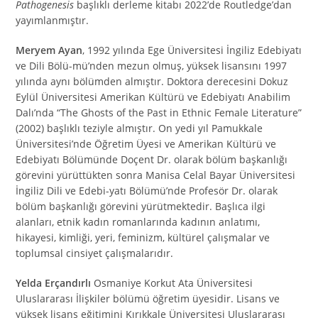
Pathogenesis
başlıklı derleme kitabı 2022’de Routledge’dan
yayımlanmıştır.
Meryem Ayan
, 1992 yılında Ege Üniversitesi İngiliz Edebiyatı
ve Dili Bölü-mü’nden mezun olmuş, yüksek lisansını 1997
yılında aynı bölümden almıştır. Doktora derecesini Dokuz
Eylül Üniversitesi Amerikan Kültürü ve Edebiyatı Anabilim
Dalı’nda “The Ghosts of the Past in Ethnic Female Literature”
(2002) başlıklı teziyle almıştır. On yedi yıl Pamukkale
Üniversitesi’nde Öğretim Üyesi ve Amerikan Kültürü ve
Edebiyatı Bölümünde Doçent Dr. olarak bölüm başkanlığı
görevini yürüttükten sonra Manisa Celal Bayar Üniversitesi
İngiliz Dili ve Edebi-yatı Bölümü’nde Profesör Dr. olarak
bölüm başkanlığı görevini yürütmektedir. Başlıca ilgi
alanları, etnik kadın romanlarında kadının anlatımı,
hikayesi, kimliği, yeri, feminizm, kültürel çalışmalar ve
toplumsal cinsiyet çalışmalarıdır.
Yelda Erçandırlı
Osmaniye Korkut Ata Üniversitesi
Uluslararası İlişkiler bölümü öğretim üyesidir. Lisans ve
yüksek lisans eğitimini Kırıkkale Üniversitesi Uluslararası