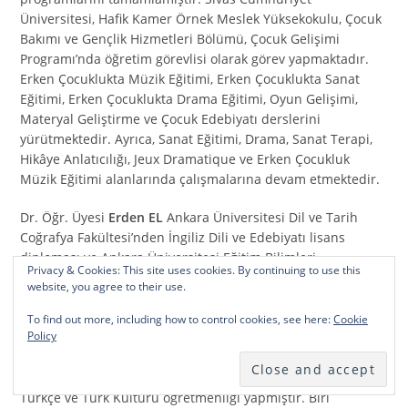
Üniversitesi, Hafik Kamer Örnek Meslek Yüksekokulu, Çocuk
Bakımı ve Gençlik Hizmetleri Bölümü, Çocuk Gelişimi
Programı’nda öğretim görevlisi olarak görev yapmaktadır.
Erken Çocuklukta Müzik Eğitimi, Erken Çocuklukta Sanat
Eğitimi, Erken Çocuklukta Drama Eğitimi, Oyun Gelişimi,
Materyal Geliştirme ve Çocuk Edebiyatı derslerini
yürütmektedir. Ayrıca, Sanat Eğitimi, Drama, Sanat Terapi,
Hikâye Anlatıcılığı, Jeux Dramatique ve Erken Çocukluk
Müzik Eğitimi alanlarında çalışmalarına devam etmektedir.
Dr. Öğr. Üyesi
Erden EL
Ankara Üniversitesi Dil ve Tarih
Coğrafya Fakültesi’nden İngiliz Dili ve Edebiyatı lisans
diploması ve Ankara Üniversitesi Eğitim Bilimleri
Privacy & Cookies: This site uses cookies. By continuing to use this
Fakültesi’nden İngilizce Öğretmenliği Sertifikası almıştır.
website, you agree to their use.
Atılım Üniversitesi İngiliz Dili ve Edebiyatı bölümünden
yüksek lisans derecesini elde eden Erden El, Hacettepe
To find out more, including how to control cookies, see here:
Cookie
Policy
Üniversitesi Amerikan Kültürü ve Edebiyatı bölümünde
doktorasını tamamlamıştır. 2015 senesinde Yurt Dışı
Öğretmenlik Sınavı’nı kazanarak 2021’e kadar Almanya’da
Türkçe ve Türk Kültürü öğretmenliği yapmıştır. Biri