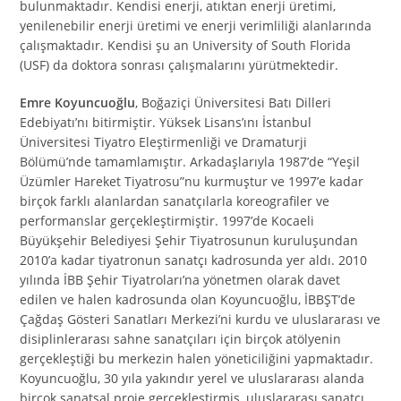
bulunmaktadır. Kendisi enerji, atıktan enerji üretimi,
yenilenebilir enerji üretimi ve enerji verimliliği alanlarında
çalışmaktadır. Kendisi şu an University of South Florida
(USF) da doktora sonrası çalışmalarını yürütmektedir.
Emre Koyuncuoğlu
, Boğaziçi Üniversitesi Batı Dilleri
Edebiyatı’nı bitirmiştir. Yüksek Lisans’ını İstanbul
Üniversitesi Tiyatro Eleştirmenliği ve Dramaturji
Bölümü’nde tamamlamıştır. Arkadaşlarıyla 1987’de “Yeşil
Üzümler Hareket Tiyatrosu”nu kurmuştur ve 1997’e kadar
birçok farklı alanlardan sanatçılarla koreografiler ve
performanslar gerçekleştirmiştir. 1997’de Kocaeli
Büyükşehir Belediyesi Şehir Tiyatrosunun kuruluşundan
2010’a kadar tiyatronun sanatçı kadrosunda yer aldı. 2010
yılında İBB Şehir Tiyatroları’na yönetmen olarak davet
edilen ve halen kadrosunda olan Koyuncuoğlu, İBBŞT’de
Çağdaş Gösteri Sanatları Merkezi’ni kurdu ve uluslararası ve
disiplinlerarası sahne sanatçıları için birçok atölyenin
gerçekleştiği bu merkezin halen yöneticiliğini yapmaktadır.
Koyuncuoğlu, 30 yıla yakındır yerel ve uluslararası alanda
birçok sanatsal proje gerçekleştirmiş, uluslararası sanatçı