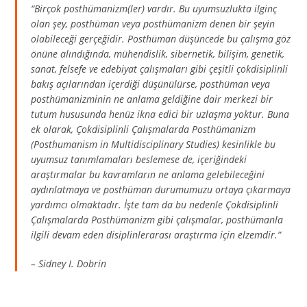
“Birçok posthümanizm(ler) vardır. Bu uyumsuzlukta ilginç
olan şey, posthüman veya posthümanizm denen bir şeyin
olabileceği gerçeğidir. Posthüman düşüncede bu çalışma göz
önüne alındığında, mühendislik, sibernetik, bilişim, genetik,
sanat, felsefe ve edebiyat çalışmaları gibi çeşitli çokdisiplinli
bakış açılarından içerdiği düşünülürse, posthüman veya
posthümanizminin ne anlama geldiğine dair merkezi bir
tutum hususunda henüz ikna edici bir uzlaşma yoktur. Buna
ek olarak,
Çokdisiplinli Çalışmalarda Posthümanizm
(
Posthumanism in Multidisciplinary Studies
) kesinlikle bu
uyumsuz tanımlamaları beslemese de, içeriğindeki
araştırmalar bu kavramların ne anlama gelebileceğini
aydınlatmaya ve posthüman durumumuzu ortaya çıkarmaya
yardımcı olmaktadır. İşte tam da bu nedenle
Çokdisiplinli
Çalışmalarda Posthümanizm
gibi çalışmalar, posthümanla
ilgili devam eden disiplinlerarası araştırma için elzemdir.”
– Sidney I. Dobrin