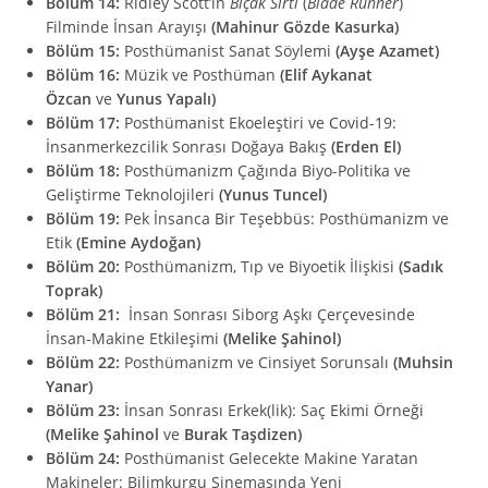
Bölüm 14:
Ridley Scott’ın
Bıçak Sırtı
(
Blade Runner
)
Filminde İnsan Arayışı
(Mahinur Gözde Kasurka)
Bölüm 15:
Posthümanist Sanat Söylemi
(Ayşe Azamet)
Bölüm 16:
Müzik ve Posthüman
(Elif Aykanat
Özcan
ve
Yunus Yapalı)
Bölüm 17:
Posthümanist Ekoeleştiri ve Covid-19:
İnsanmerkezcilik Sonrası Doğaya Bakış
(Erden El)
Bölüm 18:
Posthümanizm Çağında Biyo-Politika ve
Geliştirme Teknolojileri
(Yunus Tuncel)
Bölüm 19:
Pek İnsanca Bir Teşebbüs: Posthümanizm ve
Etik
(Emine Aydoğan)
Bölüm 20:
Posthümanizm, Tıp ve Biyoetik İlişkisi
(Sadık
Toprak)
Bölüm 21:
İnsan Sonrası Siborg Aşkı Çerçevesinde
İnsan-Makine Etkileşimi
(Melike Şahinol)
Bölüm 22:
Posthümanizm ve Cinsiyet Sorunsalı
(Muhsin
Yanar)
Bölüm 23:
İnsan Sonrası Erkek(lik): Saç Ekimi Örneği
(Melike Şahinol
ve
Burak Taşdizen)
Bölüm 24:
Posthümanist Gelecekte Makine Yaratan
Makineler: Bilimkurgu Sinemasında Yeni