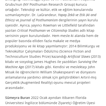
Grubu’nun (NY Posthuman Research Group) kurucu
ortağıdır. Teknoloji ve kültür, etik ve eğitim konularında
uzmanlaşmıştır. Dr. LaGrandeur,
Yapay Zekâ ve Etik
(AI and
Ethics)
ve
Journal of Posthumanism
dergilerinin yayın kurulu
üyesidir. Ayrıca, yayıncı Rowman ve Littlefield tarafından
yazılan
Critical Posthuman
ve
Citizenship Studies
adlı kitap
serisinin yayın kurulundadır. Hem mesle-ki alanda hem de
popüler basında elliden fazla makale ve medya
prodüksiyonu ve iki kitap yayımlamıştır: 2014 BilimKurgu ve
Teknokültür Çalışmaları Ödülü’nü (Science Fiction and
Technoculture Studies Prize) kazandığı
Artificial Slaves
(2013)
kitabı ve sosyolog James Hughes ile yazdıkları
Surviving the
Machine Ag
e (2017) kitabı gibi. Kendisi ve meslektaşı John
Misak ile öğrencilerin William Shakespeare’i ve dünyasını
anlamalarına yardımcı olmak için geliştirdikleri Artırıl-mış
Gerçeklik (Augmented Reality) oyunu mevcut projeleri
arasındadır.
Sümeyra Buran
2022 Ocak ayından itibaren Florida
Üniversitesi İngilizce bölümünde Ziyaretçi Öğretim Üyesi