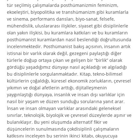
tür seçilmiş çalışmalarda posthümanizmin feminizm,
ekoeleştiri, biyopolitika ve transhümanizm gibi kuramlarla
ve sinema, performans dansları, biyo-sanat, felsefe,
mühendislik, uluslararası ilişkiler, siyaset gibi disiplinlerle
olan yakın ilişkisi, bu kuramlara katkıları ve bu kuramların
posthümanist kuramlardan nasıl beslendiği doğrultusunda
incelenmektedir. Posthümanist bakış açısının, insanın artık
istisnai bir varlık olarak değil, gezegeni paylaştığı diğer
türlerle doğup ortaya çıkan ve gelişen bir “birlik” olarak
gördüğü yaşadığımız dünyayı nasıl açıkladığı ve algıladığı
bu disiplinlerle sorgulanmaktadır. Kitap, tekno-bilimsel
kültürlerin çoğaldığı, küresel ekonomik zorlukların, çevresel
yıkımın ve doğal afetlerin arttığı, dijitalleşmenin
yaygınlaştığı dünyaya, insanlık ve insan dışı varlıklar için
nasıl bir yaşam ve düzen sunduğu sorularına yanıt arar.
İnsan ve insan olmayan varlıklar arasındaki geleneksel
sınırlar, teknolojik, biyolojik ve çevresel düzeylerde aşınır ve
bulanıklaşır. Bu yeni oluşumda alternatif fikir ve
düşüncelerin sunulmasında çokdisiplinli çalışmaların
katkısını inceleyen bu serinin ikinci kitabı, okuyucuya