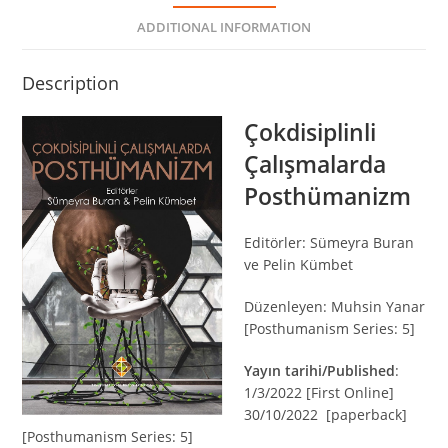
ADDITIONAL INFORMATION
Description
Çokdisiplinli
Çalışmalarda
Posthümanizm
Editörler: Sümeyra Buran
ve Pelin Kümbet
Düzenleyen: Muhsin Yanar
[Posthumanism Series: 5]
Yayın tarihi/Published
:
1/3/2022 [First Online]
30/10/2022 [paperback]
[Posthumanism Series: 5]