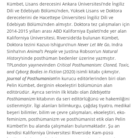
Kümbet, Lisans derecesini Ankara Üniversitesi’nde İngiliz
Dili ve Edebiyatı Bölümü’nden, Yüksek Lisans ve Doktora
derecelerini de Hacettepe Üniversitesi İngiliz Dili ve
Edebiyatı Bölümü’nden almıştır. Doktora tez çalışmaları için
2014-2015 yılları arası ABD Kaliforniya Eyaleti’nde yer alan
Kaliforniya Üniversitesi, Riverside’da bulunan Kümbet,
Doktora tezini Kazuo Ishiguro’nun
Never Let Me Go
, Indra
Sinha’nın
Animal’s People
ve Justina Robson’un
Natural
History
’sinde posthüman bedenler üzerine yazmıştır.
TPLondon yayınevinden
Critical Posthumanism: Cloned, Toxic,
and Cyborg Bodies in Fiction
(2020) isimli kitabı çıkmıştır.
Journal of Posthumanism
’in kurucu editörlerinden biri olan
Pelin Kümbet, derginin ekoeleştiri bölümünün alan
editörüdür. Ayrıca serinin ilk kitabı olan
Edebiyatta
Posthümanizm
kitabının da seri editörlüğünü ve hakemliğini
üstlenmiştir. İlgi alanları bilimkurgu, çağdaş tiyatro, medikal
beşeri bilimler, bilim ve çevre çalışmaları, ekoeleştiri, eko-
feminizm, posthümanizm ve posthümanist etik olan Pelin
Kümbet’in bu alanda çalışmaları bulunmaktadır. Şu an
kendisi Kaliforniya Üniversitesi Riverside Kam-püsü