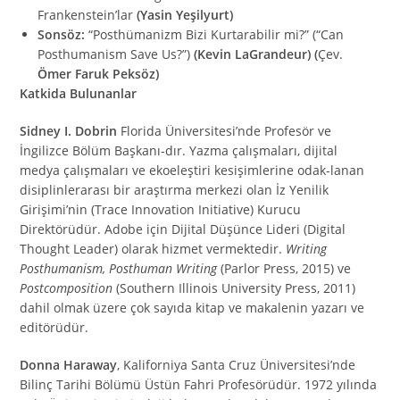
Frankenstein’lar
(Yasin Yeşilyurt)
Sonsöz:
“Posthümanizm Bizi Kurtarabilir mi?” (“Can
Posthumanism Save Us?”)
(Kevin LaGrandeur) (
Çev.
Ömer Faruk Peksöz)
Katkida Bulunanlar
Sidney I. Dobrin
Florida Üniversitesi’nde Profesör ve
İngilizce Bölüm Başkanı-dır. Yazma çalışmaları, dijital
medya çalışmaları ve ekoeleştiri kesişimlerine odak-lanan
disiplinlerarası bir araştırma merkezi olan İz Yenilik
Girişimi’nin (Trace Innovation Initiative) Kurucu
Direktörüdür. Adobe için Dijital Düşünce Lideri (Digital
Thought Leader) olarak hizmet vermektedir.
Writing
Posthumanism, Posthuman Writing
(Parlor Press, 2015) ve
Postcomposition
(Southern Illinois University Press, 2011)
dahil olmak üzere çok sayıda kitap ve makalenin yazarı ve
editörüdür.
Donna Haraway
, Kaliforniya Santa Cruz Üniversitesi’nde
Bilinç Tarihi Bölümü Üstün Fahri Profesörüdür. 1972 yılında