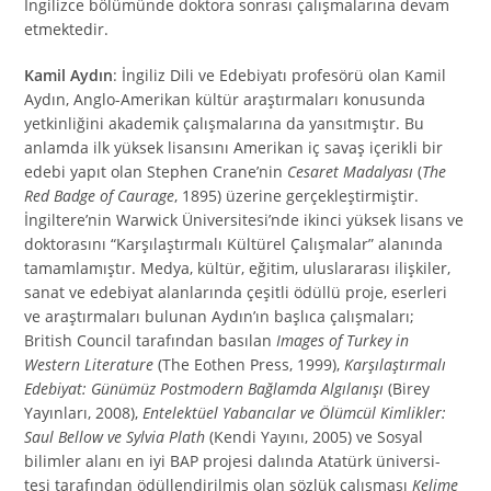
İngilizce bölümünde doktora sonrası çalışmalarına devam
etmektedir.
Kamil Aydın
: İngiliz Dili ve Edebiyatı profesörü olan Kamil
Aydın, Anglo-Amerikan kültür araştırmaları konusunda
yetkinliğini akademik çalışmalarına da yansıtmıştır. Bu
anlamda ilk yüksek lisansını Amerikan iç savaş içerikli bir
edebi yapıt olan Stephen Crane’nin
Cesaret Madalyası
(
The
Red Badge of Caurage
, 1895) üzerine gerçekleştirmiştir.
İngiltere’nin Warwick Üniversitesi’nde ikinci yüksek lisans ve
doktorasını “Karşılaştırmalı Kültürel Çalışmalar” alanında
tamamlamıştır. Medya, kültür, eğitim, uluslararası ilişkiler,
sanat ve edebiyat alanlarında çeşitli ödüllü proje, eserleri
ve araştırmaları bulunan Aydın’ın başlıca çalışmaları;
British Council tarafından basılan
Images of Turkey in
Western Literature
(The Eothen Press, 1999),
Karşılaştırmalı
Edebiyat: Günümüz Postmodern Bağlamda Algılanışı
(Birey
Yayınları, 2008),
Entelektüel Yabancılar ve Ölümcül Kimlikler:
Saul Bellow ve Sylvia Plath
(Kendi Yayını, 2005) ve Sosyal
bilimler alanı en iyi BAP projesi dalında Atatürk üniversi-
tesi tarafından ödüllendirilmiş olan sözlük çalışması
Kelime