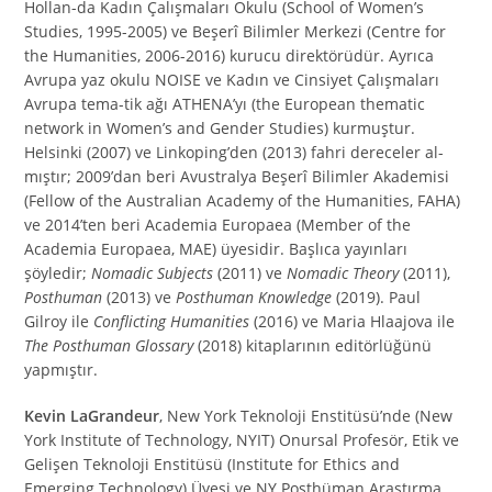
Hollan-da Kadın Çalışmaları Okulu (School of Women’s
Studies, 1995-2005) ve Beşerî Bilimler Merkezi (Centre for
the Humanities, 2006-2016) kurucu direktörüdür. Ayrıca
Avrupa yaz okulu NOISE ve Kadın ve Cinsiyet Çalışmaları
Avrupa tema-tik ağı ATHENA’yı (the European thematic
network in Women’s and Gender Studies) kurmuştur.
Helsinki (2007) ve Linkoping’den (2013) fahri dereceler al-
mıştır; 2009’dan beri Avustralya Beşerî Bilimler Akademisi
(Fellow of the Australian Academy of the Humanities, FAHA)
ve 2014’ten beri Academia Europaea (Member of the
Academia Europaea, MAE) üyesidir. Başlıca yayınları
şöyledir;
Nomadic Subjects
(2011) ve
Nomadic Theory
(2011),
Posthuman
(2013) ve
Posthuman Knowledge
(2019). Paul
Gilroy ile
Conflicting Humanities
(2016) ve Maria Hlaajova ile
The Posthuman Glossary
(2018) kitaplarının editörlüğünü
yapmıştır.
Kevin LaGrandeur
, New York Teknoloji Enstitüsü’nde (New
York Institute of Technology, NYIT) Onursal Profesör, Etik ve
Gelişen Teknoloji Enstitüsü (Institute for Ethics and
Emerging Technology) Üyesi ve NY Posthüman Araştırma