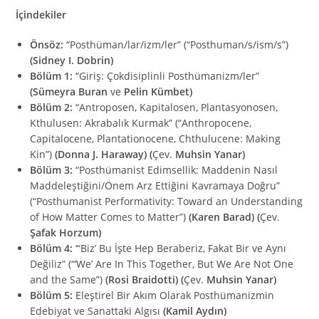
İçindekiler
Önsöz:
“Posthüman/lar/izm/ler” (“Posthuman/s/ism/s”)
(Sidney I. Dobrin)
Bölüm 1:
“Giriş: Çokdisiplinli Posthümanizm/ler”
(Sümeyra Buran
ve
Pelin Kümbet)
Bölüm 2:
“Antroposen, Kapitalosen, Plantasyonosen,
Kthulusen: Akrabalık Kurmak” (“Anthropocene,
Capitalocene, Plantationocene, Chthulucene: Making
Kin”)
(Donna J. Haraway) (
Çev.
Muhsin Yanar)
Bölüm 3:
“Posthümanist Edimsellik: Maddenin Nasıl
Maddeleştiğini/Önem Arz Ettiğini Kavramaya Doğru”
(“Posthumanist Performativity: Toward an Understanding
of How Matter Comes to Matter”)
(Karen Barad) (
Çev.
Şafak Horzum)
Bölüm 4:
‘“Biz’ Bu İşte Hep Beraberiz, Fakat Bir ve Aynı
Değiliz” (“‘We’ Are In This Together, But We Are Not One
and the Same”)
(Rosi Braidotti) (
Çev.
Muhsin Yanar)
Bölüm 5:
Eleştirel Bir Akım Olarak Posthümanizmin
Edebiyat ve Sanattaki Algısı
(Kamil Aydın)