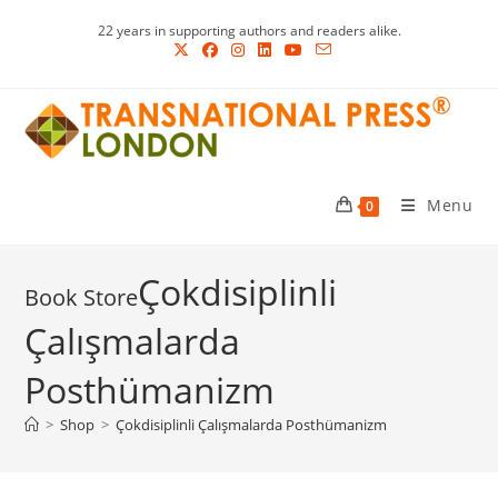
Skip
22 years in supporting authors and readers alike.
to
content
Menu
0
Çokdisiplinli
Çalışmalarda
Posthümanizm
>
Shop
>
Çokdisiplinli Çalışmalarda Posthümanizm