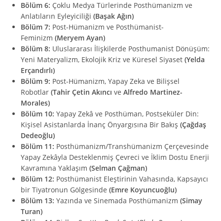
Bölüm 6:
Çoklu Medya Türlerinde Posthümanizm ve
Anlatıların Eyleyiciliği
(Başak Ağın)
Bölüm 7:
Post-Hümanizm ve Posthümanist-
Feminizm
(Meryem Ayan)
Bölüm 8:
Uluslararası İlişkilerde Posthumanist Dönüşüm:
Yeni Materyalizm, Ekolojik Kriz ve Küresel Siyaset
(Yelda
Erçandırlı)
Bölüm 9:
Post-Hümanizm, Yapay Zeka ve Bilişsel
Robotlar
(Tahir Çetin Akıncı
ve
Alfredo Martinez-
Morales)
Bölüm 10:
Yapay Zekâ ve Posthüman, Postseküler Din:
Kişisel Asistanlarda İnanç Önyargısına Bir Bakış
(Çağdaş
Dedeoğlu)
Bölüm 11:
Posthümanizm/Transhümanizm Çerçevesinde
Yapay Zekâyla Desteklenmiş Çevreci ve İklim Dostu Enerji
Kavramına Yaklaşım
(Selman Çağman)
Bölüm 12:
Posthümanist Eleştirinin Vahasında, Kapsayıcı
bir Tiyatronun Gölgesinde
(Emre Koyuncuoğlu)
Bölüm 13:
Yazında ve Sinemada Posthümanizm
(Simay
Turan)