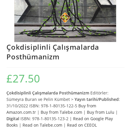
Çokdisiplinli Çalışmalarda
Posthümanizm
£
27.50
Çokdisiplinli Çalışmalarda Posthümanizm
Editörler:
Sümeyra Buran ve Pelin Kümbet >
Yayın tarihi/Published
:
31/10/2022 ISBN: 978-1-80135-122-5
Buy from
Amazon.com.tr
|
Buy from Talebe.com
|
Buy from Lulu
|
Digital
ISBN: 978-1-80135-123-2 |
Read on Google Play
Books
|
Read on Talebe.com
|
Read on CEEOL