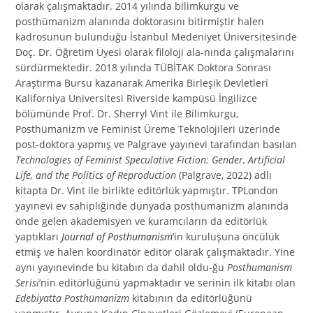
olarak çalışmaktadır. 2014 yılında bilimkurgu ve
posthümanizm alanında doktorasını bitirmiştir halen
kadrosunun bulunduğu İstanbul Medeniyet Üniversitesinde
Doç. Dr. Öğretim Üyesi olarak filoloji ala-nında çalışmalarını
sürdürmektedir. 2018 yılında TÜBİTAK Doktora Sonrası
Araştırma Bursu kazanarak Amerika Birleşik Devletleri
Kaliforniya Üniversitesi Riverside kampüsü İngilizce
bölümünde Prof. Dr. Sherryl Vint ile Bilimkurgu,
Posthümanizm ve Feminist Üreme Teknolojileri üzerinde
post-doktora yapmış ve Palgrave yayınevi tarafından basılan
Technologies of Feminist Speculative Fiction: Gender, Artificial
Life, and the Politics of Reproduction
(Palgrave, 2022) adlı
kitapta Dr. Vint ile birlikte editörlük yapmıştır. TPLondon
yayınevi ev sahipliğinde dünyada posthümanizm alanında
önde gelen akademisyen ve kuramcıların da editörlük
yaptıkları
Journal of Posthumanism
’in kuruluşuna öncülük
etmiş ve halen koordinatör editör olarak çalışmaktadır. Yine
aynı yayınevinde bu kitabın da dahil oldu-ğu
Posthumanism
Serisi
’nin editörlüğünü yapmaktadır ve serinin ilk kitabı olan
Edebiyatta Posthümanizm
kitabının da editörlüğünü