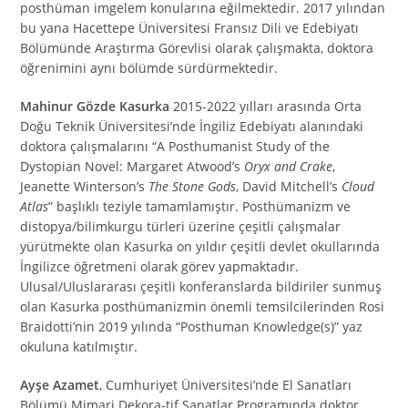
posthüman imgelem konularına eğilmektedir. 2017 yılından
bu yana Hacettepe Üniversitesi Fransız Dili ve Edebiyatı
Bölümünde Araştırma Görevlisi olarak çalışmakta, doktora
öğrenimini aynı bölümde sürdürmektedir.
Mahinur Gözde Kasurka
2015-2022 yılları arasında Orta
Doğu Teknik Üniversitesi’nde İngiliz Edebiyatı alanındaki
doktora çalışmalarını “A Posthumanist Study of the
Dystopian Novel: Margaret Atwood’s
Oryx and Crake
,
Jeanette Winterson’s
The Stone Gods
, David Mitchell’s
Cloud
Atlas
” başlıklı teziyle tamamlamıştır. Posthümanizm ve
distopya/bilimkurgu türleri üzerine çeşitli çalışmalar
yürütmekte olan Kasurka on yıldır çeşitli devlet okullarında
İngilizce öğretmeni olarak görev yapmaktadır.
Ulusal/Uluslararası çeşitli konferanslarda bildiriler sunmuş
olan Kasurka posthümanizmin önemli temsilcilerinden Rosi
Braidotti’nin 2019 yılında “Posthuman Knowledge(s)” yaz
okuluna katılmıştır.
Ayşe Azamet
, Cumhuriyet Üniversitesi’nde El Sanatları
Bölümü Mimari Dekora-tif Sanatlar Programında doktor