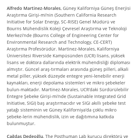
Alfredo Martinez-Morales
, Güney Kaliforniya Güneş Enerjisi
Araştırma Girişi-mi’nin (Southern California Research
Initiative for Solar Energy, SC-RISE) Genel Müdürü ve
Bourns Mühendislik Koleji Çevresel Araştırma ve Teknoloji
Merkezi’nde (Bourns College of Engineering Center for
Environmental Research and Technology, CE-CERT)
Araştırma Profesörüdür. Martinez-Morales, Kaliforniya
Üniversitesi Riverside Kampüsünden (UCR) lisans, yüksek
lisans ve doktora dallarında elektrik mühendisliği diploması
almıştır. Güncel araş-tırmaları arasında güneş pilleri, alkali
metal piller, yüksek düzeyde entegre yeni-lenebilir enerji
kaynakları, enerji depolama sistemleri ve mikro şebekeler
bulun-maktadır. Martinez-Morales, UCR’daki Sürdürülebilir
Entegre Şebeke Girişi-mi’nde (Sustainable Integrated Grid
Initiative, SIGI) baş araştırmacıdır ve SIGI akıllı şebeke test
yatağı sisteminin ve Güney Kaliforniya’da çoklu mikro
şebeke-lerin mühendislik, izin ve dağıtımına katkıda
bulunmuştur.
Çağdaş Dedeoğlu
, The Posthuman Lab kurucu direktörü ve