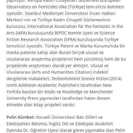
yapmıştır. Avrupa Kadın Cinayetleri Gözlemevi (European
Observatory on Femicide) ülke (Türkiye) tem-silcisi komitesi
üyesidir. İstanbul Medeniyet Üniversitesi İnsan Hakları
Merkezi’-nin ve Türkiye Kadın Cinayeti Gözlemevinin
kurucusu, International Association for the Fantastic in the
Arts (IAFA) kuruluşunda BIPOC komite üyesi ve Science
Fiction Research Association (SFRA) kuruluşunda Türkiye
temsilcisi üyesidir. Türkiye Patent ve Marka Kurumu’nda bir
marka-patente sahip olan Buran birçok ulusal ve
uluslararası araştırma projelerini hem yürütmüş hem de bu
projelerde araştırmacı olarak yer almıştır. Ulusal ve
Uluslararası (Arts and Humanities Citation) indeksli
dergilerde makaleleri,
TechnoFeminist Science Fiction
(2014)
isimli Addleton Academic Publishers tarafından New
York’da basılan bir kitabı ve Routledge ve Manchester
University Press yayınevleri tarafından halen devam
etmekte olan kitap projeleri vardır.
Pelin Kümbet:
Kocaeli Üniversitesi Batı Dilleri ve
Edebiyatları Bölümü, İngiliz Dili ve Edebiyatı Anabilim
Dalında Dr. Öğretim Üyesi olarak görev yapmakta olan Pelin