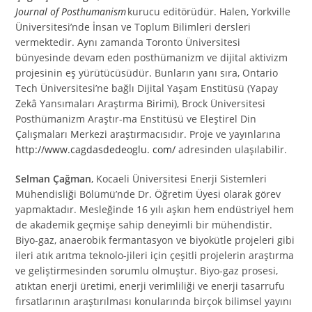
Journal of Posthumanism
kurucu editörüdür. Halen, Yorkville
Üniversitesi’nde İnsan ve Toplum Bilimleri dersleri
vermektedir. Aynı zamanda Toronto Üniversitesi
bünyesinde devam eden posthümanizm ve dijital aktivizm
projesinin eş yürütücüsüdür. Bunların yanı sıra, Ontario
Tech Üniversitesi’ne bağlı Dijital Yaşam Enstitüsü (Yapay
Zekâ Yansımaları Araştırma Birimi), Brock Üniversitesi
Posthümanizm Araştır-ma Enstitüsü ve Eleştirel Din
Çalışmaları Merkezi araştırmacısıdır. Proje ve yayınlarına
http://www.cagdasdedeoglu. com/
adresinden ulaşılabilir.
Selman Çağman
, Kocaeli Üniversitesi Enerji Sistemleri
Mühendisliği Bölümü’nde Dr. Öğretim Üyesi olarak görev
yapmaktadır. Mesleğinde 16 yılı aşkın hem endüstriyel hem
de akademik geçmişe sahip deneyimli bir mühendistir.
Biyo-gaz, anaerobik fermantasyon ve biyokütle projeleri gibi
ileri atık arıtma teknolo-jileri için çeşitli projelerin araştırma
ve geliştirmesinden sorumlu olmuştur. Biyo-gaz prosesi,
atıktan enerji üretimi, enerji verimliliği ve enerji tasarrufu
fırsatlarının araştırılması konularında birçok bilimsel yayını