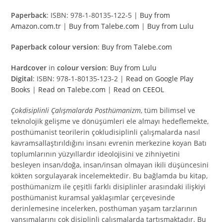
Paperback
: ISBN: 978-1-80135-122-5 |
Buy from
Amazon.com.tr
|
Buy from Talebe.com
|
Buy from Lulu
Paperback colour version
:
Buy from Talebe.com
Hardcover
in
colour version
:
Buy from Lulu
Digital
: ISBN: 978-1-80135-123-2 |
Read on Google Play
Books
|
Read on Talebe.com
|
Read on CEEOL
Çokdisiplinli Çalışmalarda Posthümanizm
, tüm bilimsel ve
teknolojik gelişme ve dönüşümleri ele almayı hedeflemekte,
posthümanist teorilerin çokludisiplinli çalışmalarda nasıl
kavramsallaştırıldığını insanı evrenin merkezine koyan Batı
toplumlarının yüzyıllardır ideolojisini ve zihniyetini
besleyen insan/doğa, insan/insan olmayan ikili düşüncesini
kökten sorgulayarak incelemektedir. Bu bağlamda bu kitap,
posthümanizm ile çeşitli farklı disiplinler arasındaki ilişkiyi
posthümanist kuramsal yaklaşımlar çerçevesinde
derinlemesine incelerken, posthüman yaşam tarzlarının
yansımalarını çok disiplinli çalışmalarda tartışmaktadır. Bu