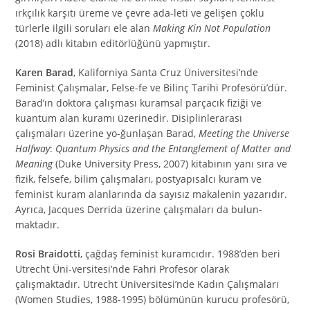
ırkçılık karşıtı üreme ve çevre ada-leti ve gelişen çoklu
türlerle ilgili soruları ele alan
Making Kin Not Population
(2018) adlı kitabın editörlüğünü yapmıştır.
Karen Barad
, Kaliforniya Santa Cruz Üniversitesi’nde
Feminist Çalışmalar, Felse-fe ve Bilinç Tarihi Profesörü’dür.
Barad’ın doktora çalışması kuramsal parçacık fiziği ve
kuantum alan kuramı üzerinedir. Disiplinlerarası
çalışmaları üzerine yo-ğunlaşan Barad,
Meeting the Universe
Halfway
:
Quantum Physics and the Entanglement of Matter and
Meaning
(Duke University Press, 2007) kitabının yanı sıra ve
fizik, felsefe, bilim çalışmaları, postyapısalcı kuram ve
feminist kuram alanlarında da sayısız makalenin yazarıdır.
Ayrıca, Jacques Derrida üzerine çalışmaları da bulun-
maktadır.
Rosi Braidotti
, çağdaş feminist kuramcıdır. 1988’den beri
Utrecht Üni-versitesi’nde Fahri Profesör olarak
çalışmaktadır. Utrecht Üniversitesi’nde Kadın Çalışmaları
(Women Studies, 1988-1995) bölümünün kurucu profesörü,