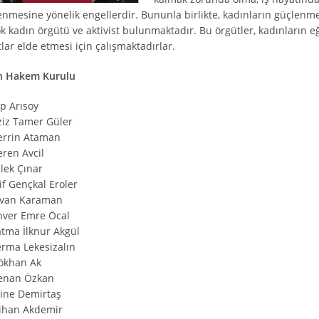
enmesine yönelik engellerdir. Bununla birlikte, kadınların güçlenme
k kadın örgütü ve aktivist bulunmaktadır. Bu örgütler, kadınların eğit
tlar elde etmesi için çalışmaktadırlar.
n Hakem Kurulu
lp Arısoy
ziz Tamer Güler
errin Ataman
eren Avcil
ilek Çınar
if Gençkal Eroler
lvan Karaman
nver Emre Öcal
atma İlknur Akgül
erma Lekesizalın
ökhan Ak
enan Özkan
ine Demirtaş
ihan Akdemir