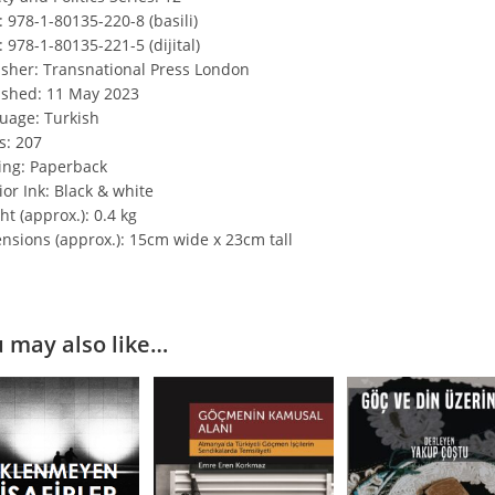
: 978-1-80135-220-8 (basili)
 978-1-80135-221-5 (dijital)
isher: Transnational Press London
ished: 11 May 2023
uage: Turkish
s: 207
ing: Paperback
ior Ink: Black & white
t (approx.): 0.4 kg
nsions (approx.): 15cm wide x 23cm tall
 may also like…