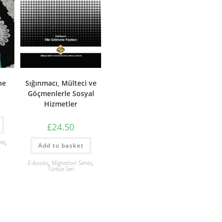
Sığınmacı, Mülteci ve
ne
Göçmenlerle Sosyal
Hizmetler
£
24.50
ies
,
Add to basket
E-books
,
Migration Series
,
Türkçe Seri