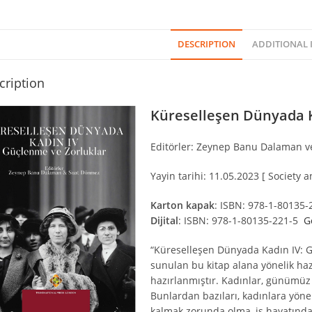
DESCRIPTION
ADDITIONAL
cription
Küreselleşen Dünyada K
Editörler: Zeynep Banu Dalaman 
Yayin tarihi: 11.05.2023 [ Society an
Karton kapak
: ISBN: 978-1-80135
Dijital
: ISBN: 978-1-80135-221-5
G
“Küreselleşen Dünyada Kadın IV: G
sunulan bu kitap alana yönelik haz
hazırlanmıştır. Kadınlar, günümüz d
Bunlardan bazıları, kadınlara yöneli
kalmak zorunda olma, iş hayatında