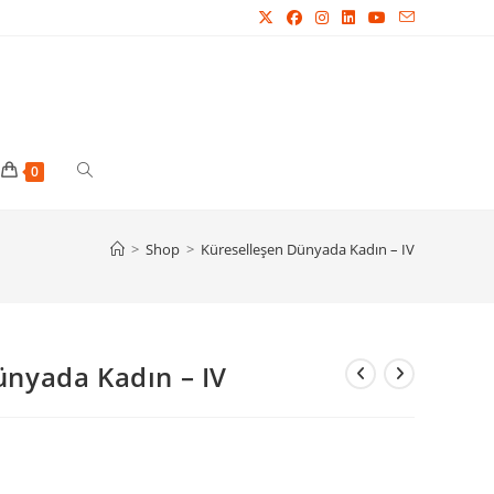
Toggle
0
website
>
Shop
>
Küreselleşen Dünyada Kadın – IV
search
ünyada Kadın – IV