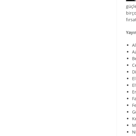
güçl
birço
fırsa
Yayı
A
A
B
C
D
El
E
E
F
F
G
K
M
N