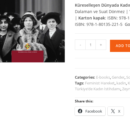
Küreselleşen Dünyada Kadın
Dalaman ve Suat Dönmez | Yay
|
Karton kapak
: ISBN: 978
ISBN: 978-1-80135-221-5
Go
Küreselleşen
-
+
ADD T
Dünyada
Kadın
-
IV
quantity
Categories:
E-books
,
Gender
,
So
Tags:
Feminist Hareket
,
kadin
,
K
Türkiye’de Kadın İstihdamı
,
Zey
Share this:
Facebook
X