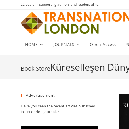
Skip
22 years in supporting authors and readers alike.
to
content
HOME
JOURNALS
Open Access
P
Küreselleşen Düny
Advertisement
Have you seen the recent articles published
in TPLondon journals?
Video