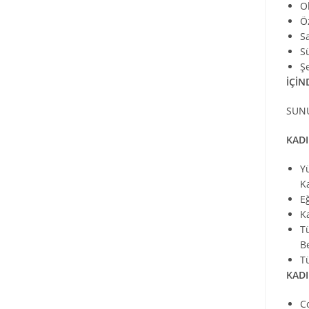
O
Ö
S
S
Ş
İÇİN
SUN
KADI
Y
K
E
K
T
B
T
KADI
C