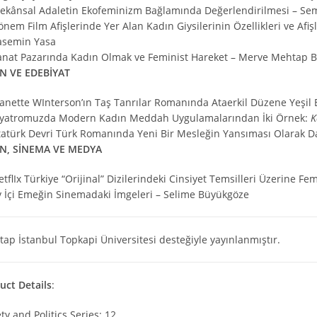
ekânsal Adaletin Ekofeminizm Bağlamında Değerlendirilmesi – Sem
nem Film Afişlerinde Yer Alan Kadın Giysilerinin Özellikleri ve Afişl
asemin Yasa
anat Pazarında Kadın Olmak ve Feminist Hareket – Merve Mehtap Bu
N VE EDEBİYAT
eanette WInterson’ın Taş Tanrılar Romanında Ataerkil Düzene Yeşil B
iyatromuzda Modern Kadın Meddah Uygulamalarından İki Örnek:
K
tatürk Devri Türk Romanında Yeni Bir Mesleğin Yansıması Olarak Dakt
N, SİNEMA VE MEDYA
etflIx Türkiye “Orijinal” Dizilerindeki Cinsiyet Temsilleri Üzerine 
v İçi Emeğin Sinemadaki İmgeleri – Selime Büyükgöze
tap İstanbul Topkapi Üniversitesi desteğiyle yayınlanmıştır.
uct Details
:
ty and Politics Series: 12