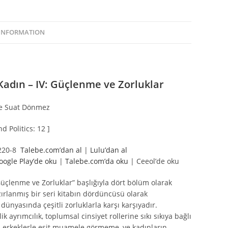
 INFORMATION
adın – IV: Güçlenme ve Zorluklar
ve Suat Dönmez
d Politics: 12 ]
-220-8
Talebe.com’dan al
|
Lulu’dan al
oogle Play’de oku
|
Talebe.com’da oku
| Ceeol’de oku
üçlenme ve Zorluklar” başlığıyla dört bölüm olarak
ırlanmış bir seri kitabın dördüncüsü olarak
ünyasında çeşitli zorluklarla karşı karşıyadır.
k ayrımcılık, toplumsal cinsiyet rollerine sıkı sıkıya bağlı
 erkeklerle eşit muamele görmeme, ve kadınların