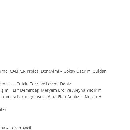
ştirme: CALİPER Projesi Deneyimi – Gökay Özerim, Güldan
nmesi – Gülçin Terzi ve Levent Deniz
işim – Elif Demirbaş, Meryem Erol ve Aleyna Yıldırım
ril)mesi Paradigması ve Arka Plan Analizi – Nuran H.
üler
ma – Ceren Avcil