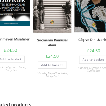
enmeyen Misafirler
Göç ve Din Üzeri
Göçmenin Kamusal
Alanı
£
24.50
£
24.50
£
24.50
Add to basket
Add to basket
Add to basket
ooks
,
Migration Series
,
E-books
,
Migration Ser
Türkçe Seri
Türkçe Seri
E-books
,
Migration Series
,
Türkçe Seri
ated products