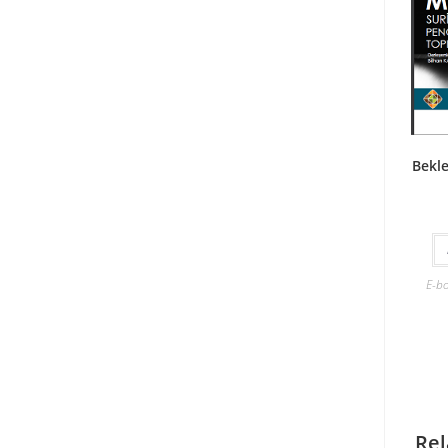
Bekl
E-b
Rel