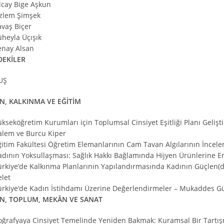
lcay Bige Aşkun
zlem Şimşek
avaş Biçer
üheyla Üçışık
enay Alsan
DEKİLER
UŞ
N, KALKINMA VE EĞİTİM
ükseköğretim Kurumları için Toplumsal Cinsiyet Eşitliği Planı Geli
alem ve Burcu Kiper
ğitim Fakültesi Öğretim Elemanlarının Cam Tavan Algılarının İncele
adının Yoksullaşması: Sağlık Hakkı Bağlamında Hijyen Ürünlerine Er
ürkiye’de Kalkınma Planlarının Yapılandırmasında Kadının Güçlen(di
elet
ürkiye’de Kadın İstihdamı Üzerine Değerlendirmeler – Mukaddes G
N, TOPLUM, MEKÂN VE SANAT
oğrafyaya Cinsiyet Temelinde Yeniden Bakmak: Kuramsal Bir Tartış