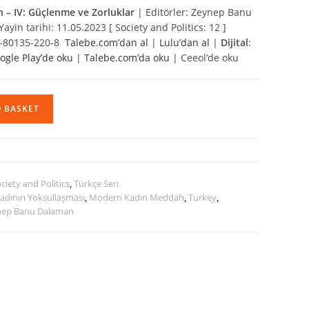
 – IV: Güçlenme ve Zorluklar
| Editörler: Zeynep Banu
in tarihi: 11.05.2023 [ Society and Politics: 12 ]
-1-80135-220-8
Talebe.com’dan al
|
Lulu’dan al
|
Dijital
:
ogle Play’de oku
|
Talebe.com’da oku
| Ceeol’de oku
O BASKET
ciety and Politics
,
Türkçe Seri
adının Yoksullaşması
,
Modern Kadın Meddah
,
Turkey
,
nep Banu Dalaman