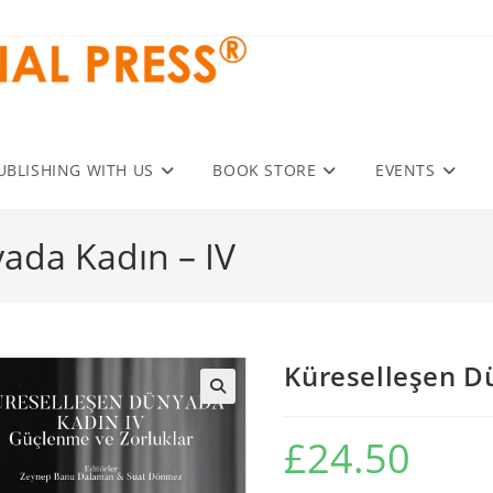
UBLISHING WITH US
BOOK STORE
EVENTS
ada Kadın – IV
Küreselleşen D
£
24.50