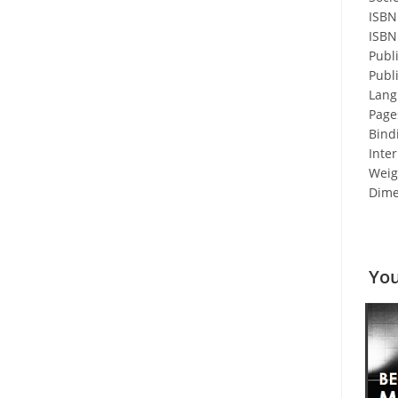
ISBN
ISBN:
Publ
Publ
Lang
Page
Bind
Inter
Weigh
Dime
You