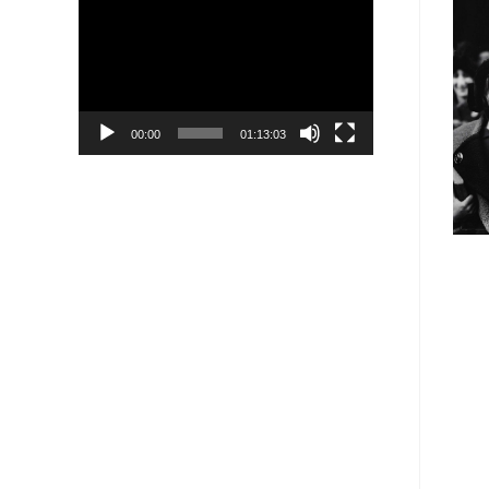
Player
00:00
01:13:03