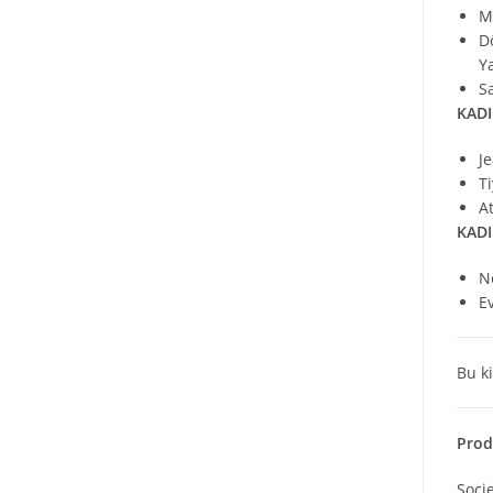
M
Dö
Y
S
KADI
J
T
A
KADI
N
E
Bu ki
Prod
Socie